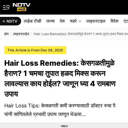
लाईव्ह टीव्ही
ताज्या
देश
शहरे
लाइफस्टाइल
विदेश
एं
NDTV
होम
लाइफस्टाईल
Hair Loss Remedies: केसगळतीमुळे हैराण? 1 चमचा तुपात हळद मिक्स करू
This Article is From Dec 08, 2025
Hair Loss Remedies: केसगळतीमुळे
हैराण? 1 चमचा तुपात हळद मिक्स करून
लावल्यास काय होईल? जाणून घ्या 4 रामबाण
उपाय
Hair Loss Tips: केसळगती कमी करण्यासाठी डॉक्टर रुचा पै
यांनी सांगितलेले प्रभावी उपाय जाणून घेऊया...
जाहिरात