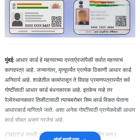
मुंबई:
आधार कार्ड हे महत्त्वाच्या दस्ताऐवजांपैकी सर्वात महत्त्वाचं
कागदपत्र आहे. जन्मानंतर, मृत्यूपर्यंत प्रत्येक ठिकाणी आधार कार्ड
अनिवार्य आहे. शाळेतील कामांपासून ते विवाह प्रमाणपत्रापर्यंत सर्व
गोष्टींसाठी आधार कार्ड बंधनकारक आहे. इतकेच नव्हे तर
रेल्वेस्थानकावर तिकीटासाठी त्याचबरोबर सिम कार्ड विकत घेताना
आधारकार्ड मागितले जाते. अशा अनेक गोष्टींसाठी प्रत्येकवेळी आधार
कार्ड सोबत असणं गरजेचं आहे.
(
'NDTV मराठी' चं अधिकृत व्हॉट्सअ‍ॅप चॅनल जॉईन करा
)
संपूर्ण बातमी वाचा