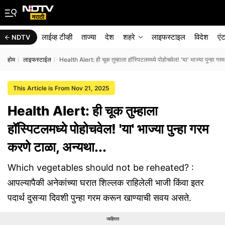
लाईव्ह टीव्ही
ताज्या
देश
शहरे
लाइफस्टाइल
विदेश
एं
NDTV
होम
लाइफस्टाईल
Health Alert: ही चूक तुम्हाला हॉस्पिटलमध्ये पोहोचवेल! 'या' भाज्या पुन्हा गर
This Article is From Nov 21, 2025
Health Alert: ही चूक तुम्हाला
हॉस्पिटलमध्ये पोहोचवेल! 'या' भाज्या पुन्हा गरम
करणे टाळा, अन्यथा...
Which vegetables should not be reheated? :
आपल्यापैकी अनेकांच्या घरात शिल्लक राहिलेली भाजी किंवा इतर
पदार्थ दुसऱ्या दिवशी पुन्हा गरम करून खाण्याची सवय असते.
जाहिरात