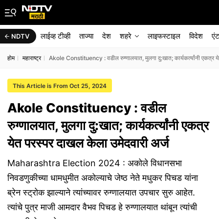
लाईव्ह टीव्ही
ताज्या
देश
शहरे
लाइफस्टाइल
विदेश
एं
NDTV
होम
महाराष्ट्र
Akole Constituency : वडील रुग्णालयात, मुलगा दु:खात; कार्यकर्त्यांनी एकत्र य
This Article is From Oct 25, 2024
Akole Constituency : वडील
रुग्णालयात, मुलगा दु:खात; कार्यकर्त्यांनी एकत्र
येत परस्पर दाखल केला उमेदवारी अर्ज
Maharashtra Election 2024 : अकोले विधानसभा
निवडणुकीच्या धामधुमीत अकोल्याचे जेष्ठ नेते मधुकर पिचड यांना
ब्रेन स्ट्रोक झाल्याने त्यांच्यावर रुग्णालयात उपचार सुरु आहेत.
त्यांचे पुत्र माजी आमदार वैभव पिचड हे रुग्णालयात थांबून त्यांची