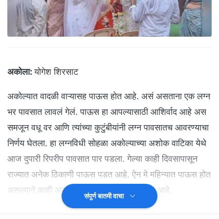
अकोला:
योगेश शिरसाट
अकोल्यात वादळी वाऱ्यासह पाऊस होत आहे. असं असताना एक लग्न
भर पावसात लावलं गेलं. पाऊस हा आपल्यासाठी आशिर्वाद आहे अस
समजून वधू वर आणि त्यांच्या कुटुंबीयांनी लग्न पावसातच आवरण्याचा
निर्णय घेतला. हा लग्नविधी सोहळा अकोल्याच्या अशोक वाटिका येथे
आज दुपारी रिपरीप पावसात पार पडला. गेल्या काही दिवसापासून
राज्यात अनेक ठिकाणी पाऊस पडत आहे. ऐन मे महिन्यात पाऊस होत
असल्याने काही अडचणींचाही सामना करावा लागत आहे.
संपूर्ण बातमी वाचा
(
'NDTV मराठी' चं अधिकृत व्हॉट्सअ‍ॅप चॅनल जॉईन करा
)