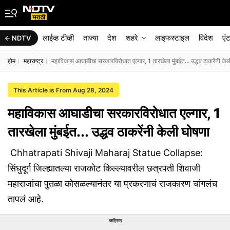
लाईव्ह टीव्ही
ताज्या
देश
शहरे
लाइफस्टाइल
विदेश
एं
NDTV
होम
महाराष्ट्र
महाविकास आघाडीचा सरकारविरोधात एल्गार, 1 तारखेला मुंबईत... उद्धव ठाकरेंनी के
This Article is From Aug 28, 2024
महाविकास आघाडीचा सरकारविरोधात एल्गार, 1
तारखेला मुंबईत... उद्धव ठाकरेंनी केली घोषणा
Chhatrapati Shivaji Maharaj Statue Collapse:
सिंधुदूर्ग जिल्ह्यातल्या राजकोट किल्ल्यावरील छत्रपती शिवाजी
महाराजांचा पुतळा कोसळल्यानंतर या प्रकरणाचं राजकारण चांगलंच
तापलं आहे.
जाहिरात