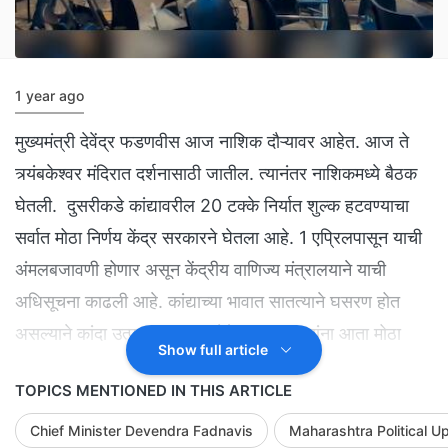
1 year ago
मुख्यमंत्री देवेंद्र फडणवीस आज नाशिक दौऱ्यावर आहेत. आज ते
त्र्यंबकेश्वर मंदिरात दर्शनासाठी जातील. त्यानंतर नाशिकमध्ये बैठक
घेतली. दुसरीकडे कांद्यावरील 20 टक्के निर्यात शुल्क हटवण्याचा
सर्वात मोठा निर्णय केंद्र सरकारने घेतला आहे. 1 एप्रिलपासून याची
अंमलबजावणी होणार असून केंद्रीय वाणिज्य मंत्रालयाने याची
अधिसूचना काढली आहे. कांद्याच्या भावात सातत्याने घसरण होत
असल्याने कांदा उत्पादक नाराज होते. अशातच त्यांना आता मोठा
Show full article
दिलासा मिळाला आहे.
TOPICS MENTIONED IN THIS ARTICLE
Chief Minister Devendra Fadnavis
Maharashtra Political U