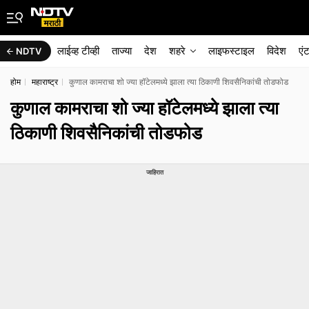
लाईव्ह टीव्ही
ताज्या
देश
शहरे
लाइफस्टाइल
विदेश
एं
NDTV
होम
महाराष्ट्र
कुणाल कामराचा शो ज्या हॉटेलमध्ये झाला त्या ठिकाणी शिवसैनिकांची तोडफोड
कुणाल कामराचा शो ज्या हॉटेलमध्ये झाला त्या
ठिकाणी शिवसैनिकांची तोडफोड
जाहिरात