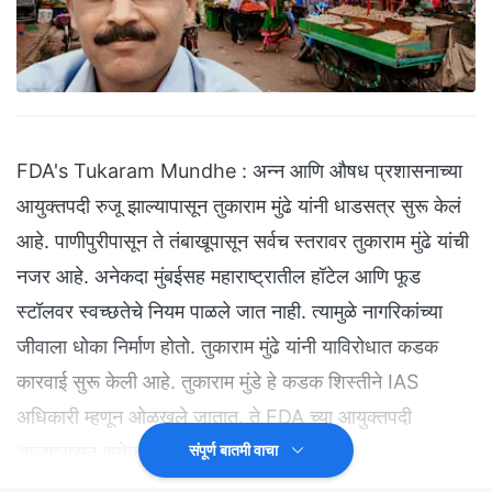
FDA's Tukaram Mundhe : अन्न आणि औषध प्रशासनाच्या
आयुक्तपदी रुजू झाल्यापासून तुकाराम मुंढे यांनी धाडसत्र सुरू केलं
आहे. पाणीपुरीपासून ते तंबाखूपासून सर्वच स्तरावर तुकाराम मुंढे यांची
नजर आहे. अनेकदा मुंबईसह महाराष्ट्रातील हॉटेल आणि फूड
स्टॉलवर स्वच्छतेचे नियम पाळले जात नाही. त्यामुळे नागरिकांच्या
जीवाला धोका निर्माण होतो. तुकाराम मुंढे यांनी याविरोधात कडक
कारवाई सुरू केली आहे. तुकाराम मुंडे हे कडक शिस्तीने IAS
अधिकारी म्हणून ओळखले जातात. ते FDA च्या आयुक्तपदी
आल्यापासून अनेकांचे धाबे दणाणले आहेत.
संपूर्ण बातमी वाचा