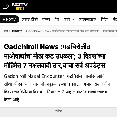
लाईव्ह टीव्ही
ताज्या
देश
शहरे
लाइफस्टाइल
विदेश
एं
NDTV
होम
महाराष्ट्र
Gadchiroli News :गडचिरोलीत माओवाद्यांचा मोठा कट उधळला; 3 दिवसांच्या मोहिम
Gadchiroli News :गडचिरोलीत
माओवाद्यांचा मोठा कट उधळला; 3 दिवसांच्या
मोहिमेत 7 नक्षलवादी ठार,वाचा सर्व अपडेट्स
Gadchiroli Naxal Encounter: गडचिरोली पोलीस आणि
सीआरपीएफच्या जवानांनी अबुझमाडच्या घनदाट जंगलात सलग तीन
दिवस राबविलेल्या विशेष अभियानात 7 जहाल माओवाद्यांचा खात्मा
केला आहे.
जाहिरात