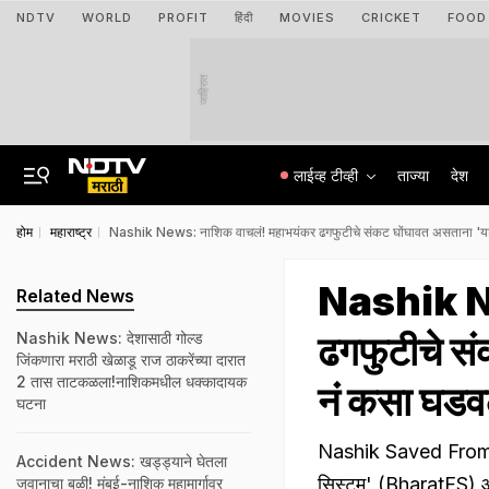
NDTV
WORLD
PROFIT
हिंदी
MOVIES
CRICKET
FOOD
जाहिरात
लाईव्ह टीव्ही
ताज्या
देश
होम
महाराष्ट्र
Nashik News: नाशिक वाचलं! महाभयंकर ढगफुटीचे संकट घोंघावत असताना 'या'
Nashik Ne
Related News
ढगफुटीचे सं
Nashik News: देशासाठी गोल्ड
जिंकणारा मराठी खेळाडू राज ठाकरेंच्या दारात
2 तास ताटकळला!नाशिकमधील धक्कादायक
नं कसा घडव
घटना
Nashik Saved From Cl
Accident News: खड्ड्याने घेतला
सिस्टम' (BharatFS) आणि
जवानाचा बळी! मुंबई-नाशिक महामार्गावर