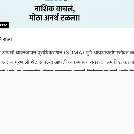
े राज्य
ज्य आपत्ती व्यवस्थापन प्राधिकरणाने (SDMA) पुणे आयआयटीएमसोबत क
दाज प्रणाली थेट आपल्या आपत्ती व्यवस्थापन यंत्रणेत समाविष्ट करणारे
ठरले आहे. या प्रणालीचे अंदाज राज्याच्या आपत्ती नियंत्रण कक्षाशी आणि 
 सिस्टमशी जोडलेले आहेत. यामुळे जिल्हाधिकाऱ्यांपासून ते थेट बचाव पथ
 पाऊस, वाऱ्याचा वेग, तापमान आणि ढगांची स्थिती याविषयीची अत्यंत अचूक 
करियर
चैनल
ईपीजी सर्विस
डिस्क्लेमर
फीडबैक
इन्वेस्टर्स
निवारण
गोपनीयता नीति
ची मोठी भूमिका
श
मूवीज
क्रिकेट
फूड
टेक
NDTV मराठी
NDTV राजस्‍थान
NDTV मध्‍यप्रदेश-छत्
ीर्य ओळखून राज्याचे आपत्ती व्यवस्थापन मंत्री गिरीश महाजन यांनी स्वतः न