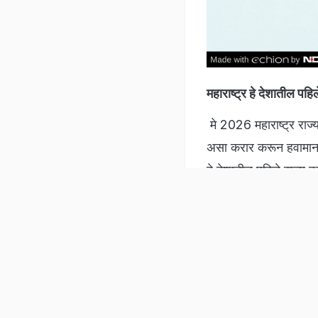
महाराष्ट्र हे देशातील पहिल
मे 2026 महाराष्ट्र रा
असा करार करून हवामान अं
हे देशातील पहिले राज्य 
Listen to the
latest songs
, only on
JioSaavn.com
स्पेशिअल डिसिजन सपोर्ट
प्रशासनापर्यंत सर्वांना
टाइममध्ये मिळते.
हमारे बारे में
न्यूज लेटर
विज्ञापन
आर्काइव
एप्स
आपत्ती व्यवस्थापन मंत्र्या
ख़बर
बिजनेस
इंग्लि
NDTV Group Sites
Follow us on
या हवामान इशाऱ्याचे गांभ