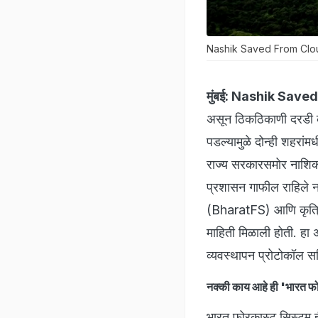
Nashik Saved From Cloudburs
मुंबई:
Nashik Saved
असून ठिकठिकाणी दरडी कोस
पडल्यामुळे दोन्ही शहरा
राज्य सरकारसमोर नाशिकम
प्रशासन गाफील राहिले न
(BharatFS) आणि कृत्रिम
माहिती मिळाली होती. हा अत
व्यवस्थापन प्रोटोकॉल स
नक्की काय आहे ही 'भारत
भारत फोरकास्ट सिस्टम ही