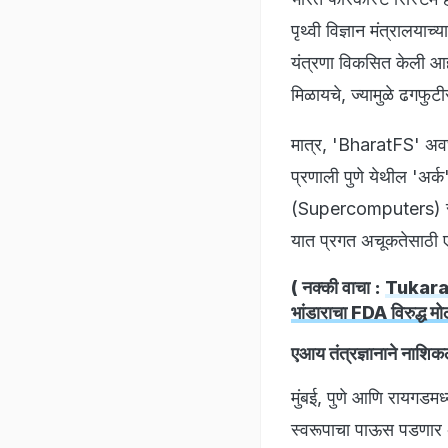
पृथ्वी विज्ञान मंत्रालया
यंत्रणा विकसित केली आह
मिळायचे, ज्यामुळे ढगफु
मात्र, 'BharatFS' अवघ
प्रणाली पुणे येथील 'अर्
(Supercomputers) संचल
यात प्रगत अचूकतेसाठी 
( नक्की वाचा :
Tukaram 
भांडाराचा FDA विरुद्ध म
एआय तंत्रज्ञानाने नाशि
मुंबई, पुणे आणि रायगडमध
स्वरूपाचा पाऊस पडणार 