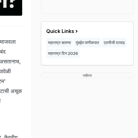
Quick Links
र माजवला
महाराष्ट्र बातम्या
मुंबईत पाणीकपात
एलपीजी दरवाढ
बंद
महाराष्ट्र दिन 2026
त असतानाच,
ावेळी
जाहिरात
टम'
कटाची अचूक
ी
 केंद्रीय