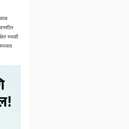
्काळ
ेदनशील
्षित स्थळी
 मज्जाव