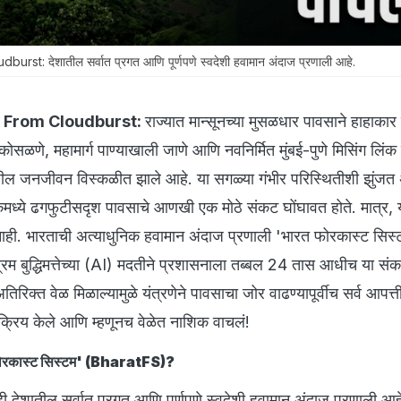
t: देशातील सर्वात प्रगत आणि पूर्णपणे स्वदेशी हवामान अंदाज प्रणाली आहे.
 From Cloudburst:
राज्यात मान्सूनच्या मुसळधार पावसाने हाहाका
ळणे, महामार्ग पाण्याखाली जाणे आणि नवनिर्मित मुंबई-पुणे मिसिंग लिंक 
ंमधील जनजीवन विस्कळीत झाले आहे. या सगळ्या गंभीर परिस्थितीशी झुंज
ध्ये ढगफुटीसदृश पावसाचे आणखी एक मोठे संकट घोंघावत होते. मात्र, य
ाही. भारताची अत्याधुनिक हवामान अंदाज प्रणाली 'भारत फोरकास्ट सिस्
 बुद्धिमत्तेच्या (AI) मदतीने प्रशासनाला तब्बल 24 तास आधीच या सं
िरिक्त वेळ मिळाल्यामुळे यंत्रणेने पावसाचा जोर वाढण्यापूर्वीच सर्व आपत्त
क्रिय केले आणि म्हणूनच वेळेत नाशिक वाचलं!
 फोरकास्ट सिस्टम' (BharatFS)?
 देशातील सर्वात प्रगत आणि पूर्णपणे स्वदेशी हवामान अंदाज प्रणाली आहे.