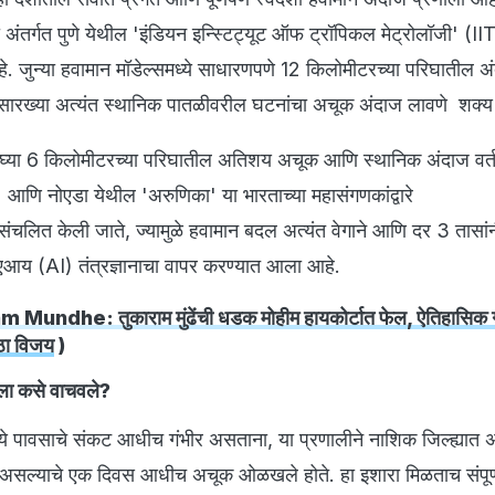
च्या अंतर्गत पुणे येथील 'इंडियन इन्स्टिट्यूट ऑफ ट्रॉपिकल मेट्रोलॉजी' (I
े. जुन्या हवामान मॉडेल्समध्ये साधारणपणे 12 किलोमीटरच्या परिघातील अ
टीसारख्या अत्यंत स्थानिक पातळीवरील घटनांचा अचूक अंदाज लावणे शक्य
्या 6 किलोमीटरच्या परिघातील अतिशय अचूक आणि स्थानिक अंदाज वर्तव
क' आणि नोएडा येथील 'अरुणिका' या भारताच्या महासंगणकांद्वारे
ित केली जाते, ज्यामुळे हवामान बदल अत्यंत वेगाने आणि दर 3 तासां
एआय (AI) तंत्रज्ञानाचा वापर करण्यात आला आहे.
Mundhe: तुकाराम मुंढेंची धडक मोहीम हायकोर्टात फेल, ऐतिहासिक 
ोठा विजय
)
कला कसे वाचवले?
्ये पावसाचे संकट आधीच गंभीर असताना, या प्रणालीने नाशिक जिल्ह्यात अत
असल्याचे एक दिवस आधीच अचूक ओळखले होते. हा इशारा मिळताच संपूर्ण