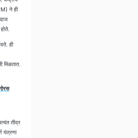
ITM) ने ही
ंदाज
 होते.
ते. ही
नी मिळतात.
गोरस
्यंत तीव्र
 यंत्रणा