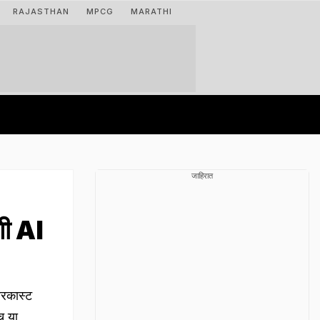
RAJASTHAN
MPCG
MARATHI
जाहिरात
शी AI
रकास्ट
च या