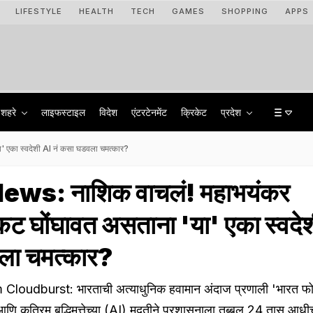
LIFESTYLE
HEALTH
TECH
GAMES
SHOPPING
APPS
शहरे
लाइफस्टाइल
विदेश
एंटरटेनमेंट
क्रिकेट
प्रदेश
 एका स्वदेशी AI नं कसा घडवला चमत्कार?
ws: नाशिक वाचलं! महाभयंकर
कट घोंघावत असताना 'या' एका स्वदे
ला चमत्कार?
oudburst: भारताची अत्याधुनिक हवामान अंदाज प्रणाली 'भारत फो
 कृत्रिम बुद्धिमत्तेच्या (AI) मदतीने प्रशासनाला तब्बल 24 तास आधी