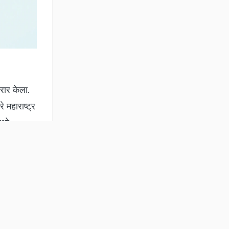
रार केला.
 महाराष्ट्र
जिओ-
के आणि
माहिती रिअल
नियम व शर्तें
तीसगढ़
ाशिकमध्ये