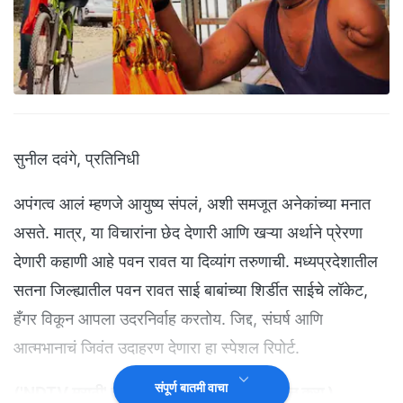
सुनील दवंगे, प्रतिनिधी
अपंगत्व आलं म्हणजे आयुष्य संपलं, अशी समजूत अनेकांच्या मनात
असते. मात्र, या विचारांना छेद देणारी आणि खऱ्या अर्थाने प्रेरणा
देणारी कहाणी आहे पवन रावत या दिव्यांग तरुणाची. मध्यप्रदेशातील
सतना जिल्ह्यातील पवन रावत साई बाबांच्या शिर्डीत साईचे लॉकेट,
हँगर विकून आपला उदरनिर्वाह करतोय. जिद्द, संघर्ष आणि
आत्मभानाचं जिवंत उदाहरण देणारा हा स्पेशल रिपोर्ट.
संपूर्ण बातमी वाचा
(
'NDTV मराठी' चं अधिकृत व्हॉट्सअ‍ॅप चॅनल जॉईन करा
)