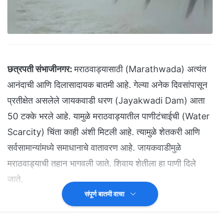
छत्रपती संभाजीनगर:
मराठवाड्यासाठी (Marathwada) अत्यंत
आनंदाची आणि दिलासादायक बातमी आहे. गेल्या अनेक दिवसांपासून
प्रतीक्षेत असलेले जायकवाडी धरण (Jayakwadi Dam) आता
50 टक्के भरले आहे. यामुळे मराठवाड्यातील पाणीटंचाईची (Water
Scarcity) चिंता काही अंशी मिटली आहे. त्यामुळे शेतकरी आणि
सर्वसामान्यांमध्ये समाधानाचे वातावरण आहे. जायकवाडीमुळे
मराठवाड्याची तहान भागवली जाते. शिवाय शेतीला हा पाणी दिले
जाते.
संपूर्ण बातमी वाचा
(
'NDTV मराठी' चं अधिकृत व्हॉट्सअ‍ॅप चॅनल जॉईन करा
)