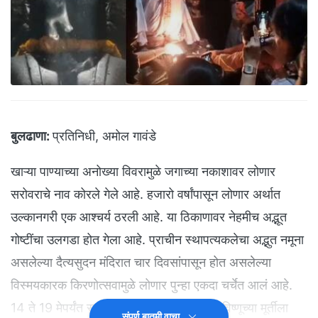
बुलढाणा:
प्रतिनिधी, अमोल गावंडे
खाऱ्या पाण्याच्या अनोख्या विवरामुळे जगाच्या नकाशावर लोणार
सरोवराचे नाव कोरले गेले आहे. हजारो वर्षांपासून लोणार अर्थात
उल्कानगरी एक आश्चर्य ठरली आहे. या ठिकाणावर नेहमीच अद्भूत
गोष्टींचा उलगडा होत गेला आहे. प्राचीन स्थापत्यकलेचा अद्भुत नमूना
असलेल्या दैत्यसुदन मंदिरात चार दिवसांपासून होत असलेल्या
विस्मयकारक किरणोत्सवामुळे लोणार पुन्हा एकदा चर्चेत आलं आहे.
14 ते 19 मेपर्यंत सलग चार दिवसांपासून भगवान विष्णूच्या मूर्तीला
संपूर्ण बातमी वाचा