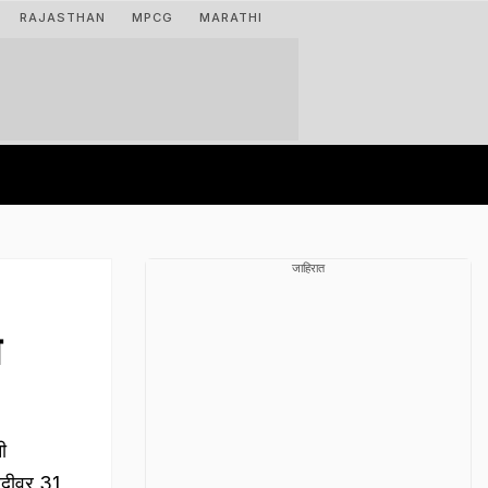
RAJASTHAN
MPCG
MARATHI
जाहिरात
त
ी
रेदीवर 31