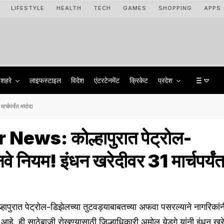
LIFESTYLE
HEALTH
TECH
GAMES
SHOPPING
APPS
शहरे
लाइफस्टाइल
विदेश
एंटरटेनमेंट
क्रिकेट
प्रदेश
चपर्यंत मर्यादा
ews: कोल्हापुरात पेट्रोल-
े नियम! इंधन खरेदीवर 31 मार्चपर्यं
ुरात पेट्रोल-डिझेलच्या तुटवड्याबाबतच्या अफवा पसरल्याने नागरिकांन
 आहे. ही साठेबाजी रोखण्यासाठी जिल्हाधिकारी अमोल येडगे यांनी इंधन ख