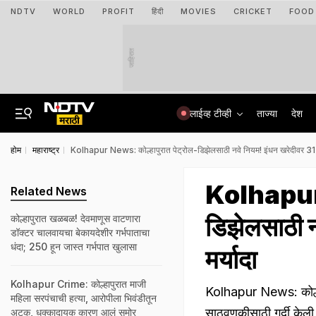
NDTV
WORLD
PROFIT
हिंदी
MOVIES
CRICKET
FOOD
जाहिरात
लाईव्ह टीव्ही
ताज्या
देश
होम
महाराष्ट्र
Kolhapur News: कोल्हापुरात पेट्रोल-डिझेलसाठी नवे नियम! इंधन खरेदीवर 31 मार्
Kolhapur N
Related News
डिझेलसाठी नव
कोल्हापुरात खळबळ! देवमाणूस वाटणारा
डॉक्टर चालवायचा बेकायदेशीर गर्भपाताचा
धंदा; 250 हून जास्त गर्भपात खुलासा
मर्यादा
Kolhapur Crime: कोल्हापुरात माजी
Kolhapur News: कोल्हाप
महिला सरपंचाची हत्या, आरोपीला भिवंडीतून
साठवणुकीसाठी गर्दी केली
अटक, धक्कादायक कारण आलं समोर