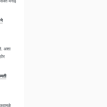
स सक्त मनाई
ने
हे. अशा
कठोर
िमती
फवामुळे