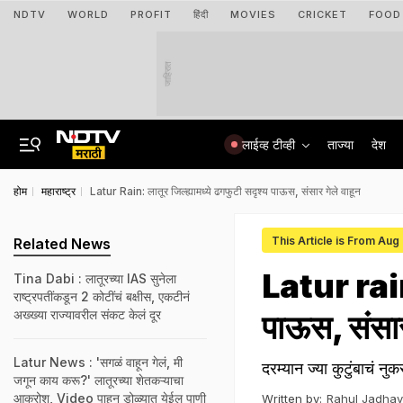
NDTV
WORLD
PROFIT
हिंदी
MOVIES
CRICKET
FOOD
जाहिरात
लाईव्ह टीव्ही
ताज्या
देश
होम
महाराष्ट्र
Latur Rain: लातूर जिल्ह्यामध्ये ढगफुटी सदृश्य पाऊस, संसार गेले वाहून
This Article is From Aug
Related News
Latur rain: 
Tina Dabi : लातूरच्या IAS सुनेला
राष्ट्रपतींकडून 2 कोटींचं बक्षीस, एकटीनं
अख्ख्या राज्यावरील संकट केलं दूर
पाऊस, संसार
Latur News : 'सगळं वाहून गेलं, मी
दरम्यान ज्या कुटुंबाचं 
जगून काय करू?' लातूरच्या शेतकऱ्याचा
आक्रोश, Video पाहून डोळ्यात येईल पाणी
Written by:
Rahul Jadhav