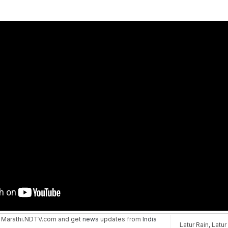
 Marathi.NDTV.com and get
news
updates from
India
Latur Rain
,
Latur