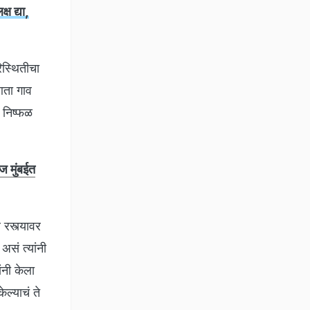
ष द्या,
िस्थितीचा
आता गाव
न निष्फळ
 मुंबईत
रस्त्यावर
असं त्यांनी
ंनी केला
ेल्याचं ते