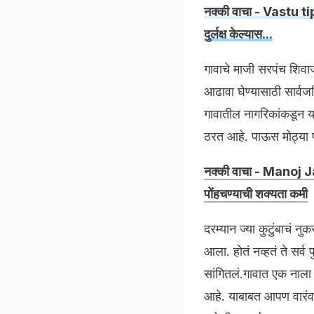
नक्की वाचा - Vastu tips
दुर्लक्ष केल्यास...
गावाचे माजी सरपंच शिवाज
आढावा घेण्यासाठी सार्व
गावातील नागरिकांकडून या 
ठरत आहे. पाऊस मोठ्या प्
नक्की वाचा - Manoj 
पोंहचण्याची शक्यता कमी
दरम्यान ज्या कुटुंबाचं 
आला. होतं नव्हतं ते सर्व
सांगितलं.गावात एक नाला आ
आहे. याबाबत आपण वारंवार त