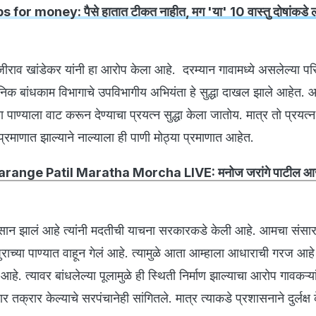
 for money: पैसे हातात टीकत नाहीत, मग 'या' 10 वास्तु दोषांकडे लक्
ीराव खांडेकर यांनी हा आरोप केला आहे. दरम्यान गावामध्ये असलेल्या पर
जनिक बांधकाम विभागाचे उपविभागीय अभियंता हे सुद्धा दाखल झाले आहेत. 
पाण्याला वाट करून देण्याचा प्रयत्न सुद्धा केला जातोय. मात्र तो प्रयत्
रमाणात झाल्याने नाल्याला ही पाणी मोठ्या प्रमाणात आहेत.
Jarange Patil Maratha Morcha LIVE: मनोज जरांगे पाटील आज
नुकसान झालं आहे त्यांनी मदतीची याचना सरकारकडे केली आहे. आमचा संसार 
 पुराच्या पाण्यात वाहून गेलं आहे. त्यामुळे आता आम्हाला आधाराची गरज आहे 
हे. त्यावर बांधलेल्या पूलामुळे ही स्थिती निर्माण झाल्याचा आरोप गावकऱ्या
क्रार केल्याचे सरपंचानेही सांगितले. मात्र त्याकडे प्रशासनाने दुर्लक्ष क