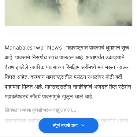
Mahabaleshwar News : महाराष्ट्रात पावसाचं धुमशान सुरू
आहे. पावसाने निसर्गाचं रुपच पालटलं आहे. आतापर्यंत उकाड्याने
हैराण झालेले नागरिक पावसाच्या रिमझिम सरींमध्ये मन भरून न्हाऊन
निघत आहेत. दरम्यान महाराष्ट्रातील पर्यटन स्थळांवर मोठी गर्दी
पाहायला मिळत आहे. महाराष्ट्रातील नागरिकांचं आवडतं हिल स्टेशन
महाबळेश्वरचं सौंदर्य पावसामुळे खुलून आलं आहे.
लिंगमळा धबधबा दुथडी भरून वाहू लागला...
सह्याद्रीच्या कुशीत वसलेल्या महाबळेश्वरमध्ये सध्या निसर्गाने आपलं
संपूर्ण बातमी वाचा
सर्वात देखणं रूप खुलवलं आहे. मुसळधार पावसामुळे प्रसिद्ध लिंगमळा