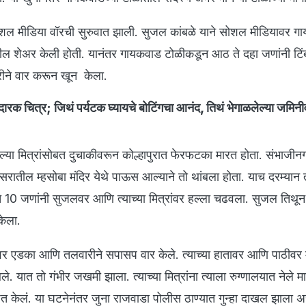
शल मीडिया वॉरची सुरुवात झाली. सुजल कांबळे याने सोशल मीडियावर गा
ील शेअर केली होती. यानंतर गायकवाड टोळीकडून आठ ते दहा जणांनी टिंबर
ने वार करून खून केला.
िदारक चित्र; जिथं पर्यटक घ्यायचे बोटिंगचा आनंद, तिथं भेगाळलेल्या जमिन
पल्या मित्रांसोबत दुचाकीवरून कोल्हापुरात फेरफटका मारत होता. संभाजी
िसरातील म्हसोबा मंदिर येथे पाऊस आल्याने तो थांबला होता. याच दरम्यान
े 10 जणांनी सुजलवर आणि त्याच्या मित्रांवर हल्ला चढवला. सुजल तिथू
केला.
लवर एडका आणि तलवारीने सपासप वार केले. त्याच्या हातावर आणि पाठीवर 
. यात तो गंभीर जखमी झाला. त्याच्या मित्रांना त्याला रुग्णालयात नेले मा
ोषित केलं. या घटनेनंतर जुना राजवाडा पोलीस ठाण्यात गुन्हा दाखल झाला 