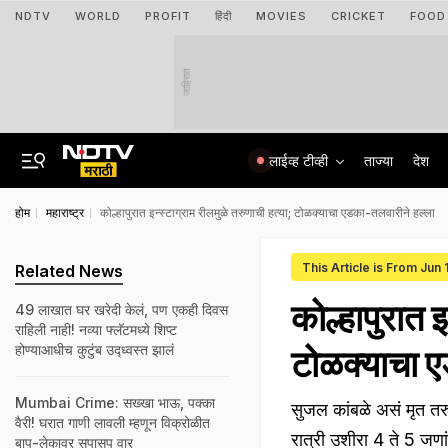
NDTV
WORLD
PROFIT
हिंदी
MOVIES
CRICKET
FOOD
जाहिरात
लाईव्ह टीव्ही
ताज्या
देश
होम
महाराष्ट्र
कोल्हापुरात इन्स्टाग्राम रीलमुळे तरुणाची हत्या; टोळक्याचा एडका-तलवारीने हल्ला
This Article is From Jun
Related News
कोल्हापुरात इ
49 लाखात घर खरेदी केलं, पण एकही दिवस
राहिली नाही! नव्या फ्लॅटमध्ये शिप्ट
होण्याआधीच कुटुंब उद्ध्वस्त झालं
टोळक्याचा ए
Mumbai Crime: सख्खा भाऊ, पक्का
सुजल कांबळे असं मृत तरु
वैरी! घरात गाणी लावली म्हणून विक्रोळीत
रात्री उशीरा 4 ते 5 जणा
बाप-लेकावर सपासप वार