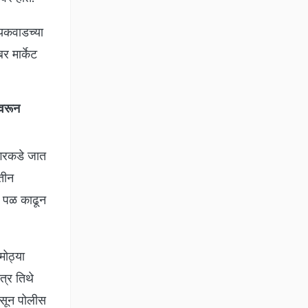
यकवाडच्या
 मार्केट
ीवरून
नगरकडे जात
 तीन
न पळ काढून
मोठ्या
त्र तिथे
असून पोलीस