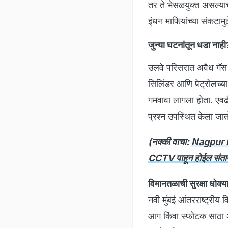
तर ते भेसळयुक्त असल्या
इंधन माफियांच्या संकटाम
जुन्या घटनांतून धडा नाही
उलवे परिसरात अवैध गॅस र
सिलिंडर आणि पेट्रोलच्य
गमवावा लागला होता. एवढी 
प्रश्न उपस्थित केला ज
(नक्की वाचा:
Nagpur Ne
CCTV पाहून होईल संता
विमानतळाची सुरक्षा धोक्
नवी मुंबई आंतरराष्ट्रीय
आग किंवा स्फोटक साठा 