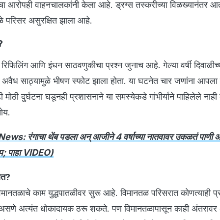
चा आरोपही वाहनचालकांनी केला आहे. ड्रग्स तस्करीच्या विळख्यानंतर आ
ुळे परिसर असुरक्षित झाला आहे.
?
िफिलिंग आणि इंधन साठवणुकीचा प्रश्न जुनाच आहे. गेल्या वर्षी दिवाळीच
ा अवैध साठ्यामुळे भीषण स्फोट झाला होता. या घटनेत चार जणांना आपला
मोठी दुर्घटना घडूनही प्रशासनाने या समस्येकडे गांभीर्याने पाहिलेले ना
ातोय.
ws: रंगाचा थेंब पडला अन् आजीने 4 वर्षाच्या नातवावर उकळतं पाणी 
प; पाहा VIDEO)
यात?
 विमानतळाचे काम युद्धपातळीवर सुरू आहे. विमानतळ परिसरात कोणत्याही प
असणे अत्यंत धोकादायक ठरू शकते. पण विमानतळापासून काही अंतरावर 