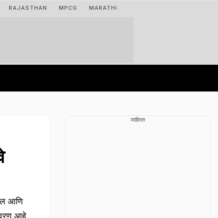
RAJASTHAN
MPCG
MARATHI
जाहिरात
े
रोल आणि
ावरण आहे.