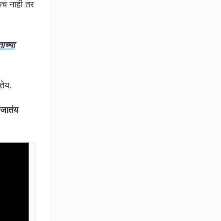
िकच नाही तर
ाच्या
ातेय.
जातंय