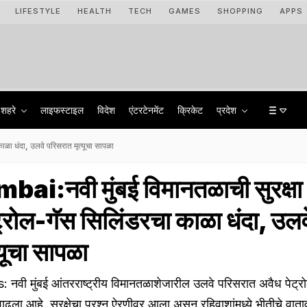
LIFESTYLE
HEALTH
TECH
GAMES
SHOPPING
APPS
शहरे
लाइफस्टाइल
विदेश
एंटरटेनमेंट
क्रिकेट
प्रदेश
ळा धंदा, उलवे परिसरात मृत्यूचा सापळा
i:नवी मुंबई विमानतळाची सुरक्षा
ट्रोल-गॅस सिलिंडरचा काळा धंदा, उलव
यूचा सापळा
ी मुंबई आंतरराष्ट्रीय विमानतळाशेजारील उलवे परिसरात अवैध पेट्
ाढला आहे. सुरक्षेचा प्रश्न ऐरणीवर आला असून रहिवाशांमध्ये भीतीचे वात