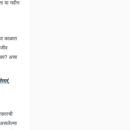
ता या नवीन
्या काळात
 जीव
ही का? असा
ओतलं,
्रकारची
असलेल्या