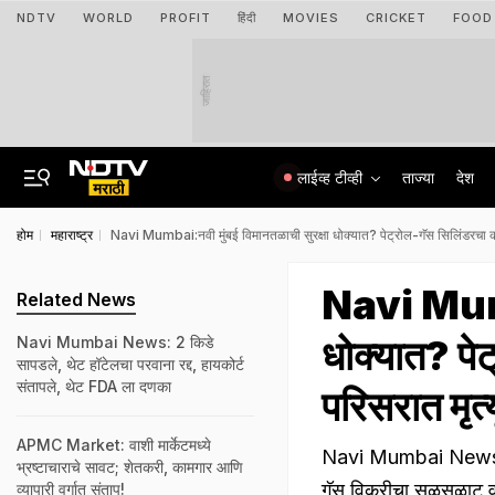
NDTV
WORLD
PROFIT
हिंदी
MOVIES
CRICKET
FOOD
जाहिरात
लाईव्ह टीव्ही
ताज्या
देश
होम
महाराष्ट्र
Navi Mumbai:नवी मुंबई विमानतळाची सुरक्षा धोक्यात? पेट्रोल-गॅस सिलिंडरचा का
Navi Mumba
Related News
धोक्यात? पे
Navi Mumbai News: 2 किडे
सापडले, थेट हॉटेलचा परवाना रद्द, हायकोर्ट
संतापले, थेट FDA ला दणका
परिसरात मृत्
APMC Market: ​वाशी मार्केटमध्ये
Navi Mumbai News: नव
भ्रष्टाचाराचे सावट; शेतकरी, कामगार आणि
गॅस विक्रीचा सुळसुळाट व
व्यापारी वर्गात संताप!