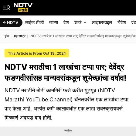
लाईव्ह टीव्ही
ताज्या
देश
शहरे
लाइफस्टाइल
विदेश
एं
NDTV
होम
महाराष्ट्र
NDTV मराठीचा 1 लाखांचा टप्पा पार; देवेंद्र फडणवीसांसह मान्यवरांकडून शुभेच्छांचा 
This Article is From Oct 19, 2024
NDTV मराठीचा 1 लाखांचा टप्पा पार; देवेंद्र
फडणवीसांसह मान्यवरांकडून शुभेच्छांचा वर्षाव!
NDTV मराठीने मोठी कामगिरी फत्ते करीत युट्यूब (NDTV
Marathi YouTube Channel) चॅनलवरील एक लाखांचा टप्पा
पार केला आहे. अत्यंत कमी कालावधीत एक लाख सबस्क्रायबर्स
मिळवणं अवघड बाब होती.
जाहिरात