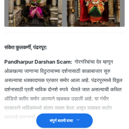
संकेत कुलकर्णी, पंढरपूर:
Pandharpur Darshan Scam:
गोरगरिबांचा देव म्हणून
ओळखल्या जाणाऱ्या विठुरायाच्या दर्शनासाठी काळाबाजार सुरु
असल्याचा धक्कादायक प्रकार समोर आला आहे. पंढरपुरमध्ये विठ्ठल
दर्शनासाठी प्रती भाविक दोनशे रुपये घेतले जात असल्याची कथित
ऑडियो क्लीप समोर आल्याने खळबळ उडाली आहे. या गंभीर
प्रकाराने भाविकांमध्ये संताप व्यक्त केला असून याबाबत कठोर
कारवाई करण्याची मागणी होत आहे.
संपूर्ण बातमी वाचा