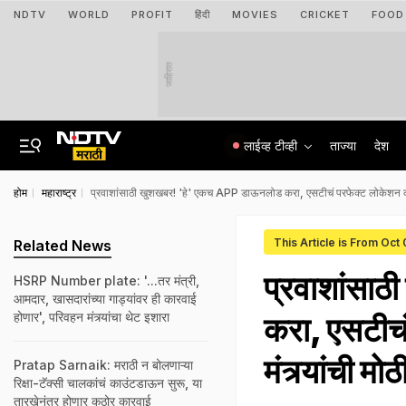
NDTV
WORLD
PROFIT
हिंदी
MOVIES
CRICKET
FOOD
जाहिरात
लाईव्ह टीव्ही
ताज्या
देश
होम
महाराष्ट्र
प्रवाशांसाठी खुशखबर! 'हे' एकच APP डाऊनलोड करा, एसटीचं परफेक्ट लोकेशन कळणा
This Article is From Oct
Related News
प्रवाशांसा
HSRP Number plate: '...तर मंत्री,
आमदार, खासदारांच्या गाड्यांवर ही कारवाई
होणार', परिवहन मंत्र्यांचा थेट इशारा
करा, एसटीच
मंत्र्यांची मो
Pratap Sarnaik: मराठी न बोलणाऱ्या
रिक्षा-टॅक्सी चालकांचं काउंटडाऊन सुरू, या
तारखेनंतर होणार कठोर कारवाई