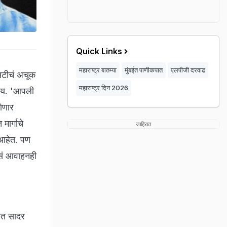
Quick Links
महाराष्ट्र बातम्या
मुंबईत पाणीकपात
एलपीजी दरवाढ
एसटीचं अचूक
महाराष्ट्र दिन 2026
लीय. 'आपली
होणार
मार्गाचे
जाहिरात
 आहेत. पण
 असं आवाहनही
पात सादर