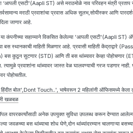
 ‘आपली एसटी'(Aapli ST) असे मराठमोळे नाव परिवहन मंत्री प्रताप
 सर्वसामान्य मराठी प्रवाशांचा प्रवास अधिक सुलभ,सोयीस्कर आणि पारदर्
दिला जाणार आहे.
 या कंपनीच्या सहाय्याने विकसित केलेल्या 'आपली एसटी'(Aapli ST) ॲप
च्या बस स्थानकाची माहिती मिळणार आहे. प्रवासी माहिती केंद्राद्वारे (P
बस कुठून सुटणार (STD) आणि ती बस थांब्यावर केव्हा पोहोचणार (E
 त्यामुळे प्रवाशांना थांब्यावर जास्त वेळ घालवण्याची गरज पडणार नाही.
्यावर पोहोचतील.
 हिंदीत बोल',Dont Touch..', भाषेवरून 2 महिलांनी ऑफिसमध्ये केला त
वली खळबळ
पल वापरकर्त्यांसाठी अनेक उपयुक्त सुविधा उपलब्ध करून देण्यात आलेल्
या जवळच्या बस थांब्याचा शोध घेणे,दोन थांब्यांदरम्यान चालणाऱ्या बसच्य