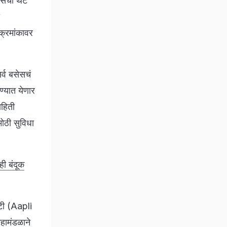
बसची थेट
क्रमांकावर
्व बसेसचं
ण्यात येणार
हिती
ोठी सुविधा
ी बंदूक
सटी (Aapli
हामंडळाने