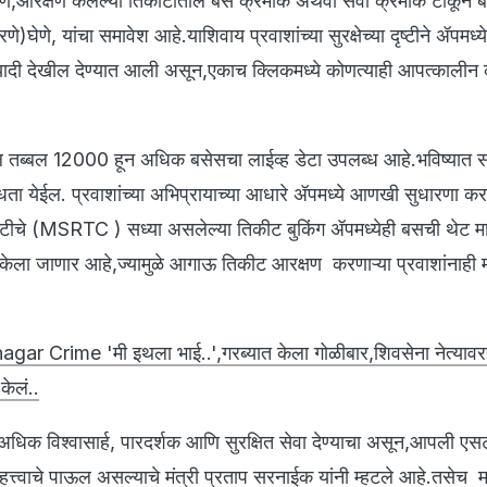
हणे,आरक्षण केलेल्या तिकीटातील बस क्रमांक अथवा सेवा क्रमांक टाकून 
णे)घेणे, यांचा समावेश आहे.याशिवाय प्रवाशांच्या सुरक्षेच्या दृष्टीने ॲपमध्ये
यादी देखील देण्यात आली असून,एकाच क्लिकमध्ये कोणत्याही आपत्कालीन 
ल तब्बल 12000 हून अधिक बसेसचा लाईव्ह डेटा उपलब्ध आहे.भविष्यात सर
ता येईल. प्रवाशांच्या अभिप्रायाच्या आधारे ॲपमध्ये आणखी सुधारणा कर
े (MSRTC ) सध्या असलेल्या तिकीट बुकिंग ॲपमध्येही बसची थेट मा
ेला जाणार आहे,ज्यामुळे आगाऊ तिकीट आरक्षण करणाऱ्या प्रवाशांनाही म
gar Crime 'मी इथला भाई..',गरब्यात केला गोळीबार,शिवसेना नेत्यावरह
केलं..
ा अधिक विश्वासार्ह, पारदर्शक आणि सुरक्षित सेवा देण्याचा असून,आपली ए
्त्वाचे पाऊल असल्याचे मंत्री प्रताप सरनाईक यांनी म्हटले आहे.तसेच म