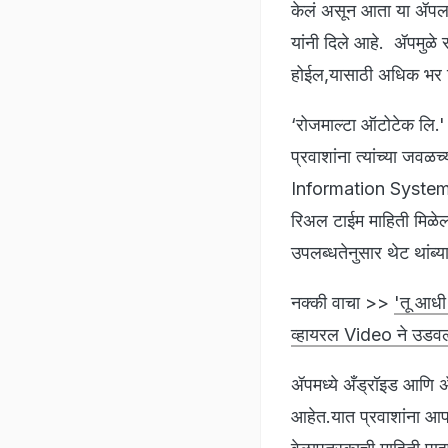
केलं असून आता या ॲपला
यांनी दिले आहे. ॲपमुळे
होईल,यासाठी अधिक भर 
‘रोजमाल्टा ऑटोटेक लि.'
प्रवाशांना त्यांच्या जवळ
Information System) 
रिअल टाईम माहिती मिळेल.
उपलब्धतेनुसार थेट थांब
नक्की वाचा >>
'तू आधी
व्हायरल Video ने उड
ॲपमध्ये अँड्रॉइड आणि ॲ
आहेत.यात प्रवाशांना आपल्