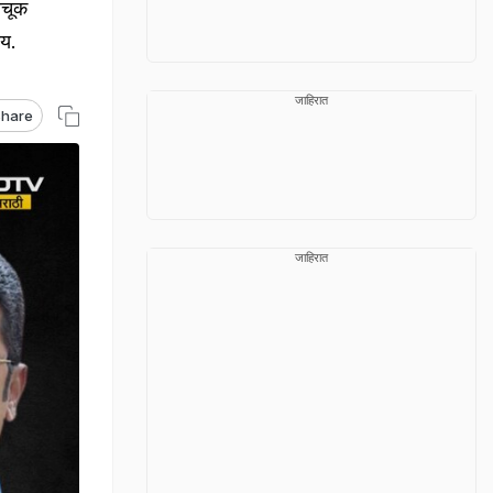
अचूक
ीय.
जाहिरात
hare
जाहिरात