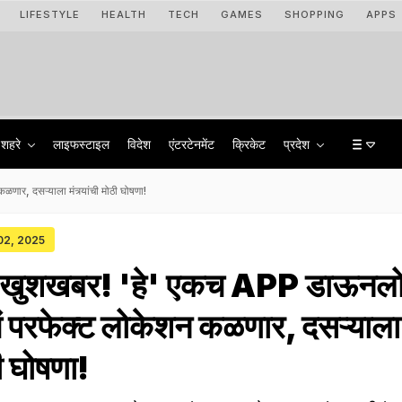
LIFESTYLE
HEALTH
TECH
GAMES
SHOPPING
APPS
शहरे
लाइफस्टाइल
विदेश
एंटरटेनमेंट
क्रिकेट
प्रदेश
र, दसऱ्याला मंत्र्यांची मोठी घोषणा!
 02, 2025
ठी खुशखबर! 'हे' एकच APP डाऊनल
ं परफेक्ट लोकेशन कळणार, दसऱ्याला
ठी घोषणा!