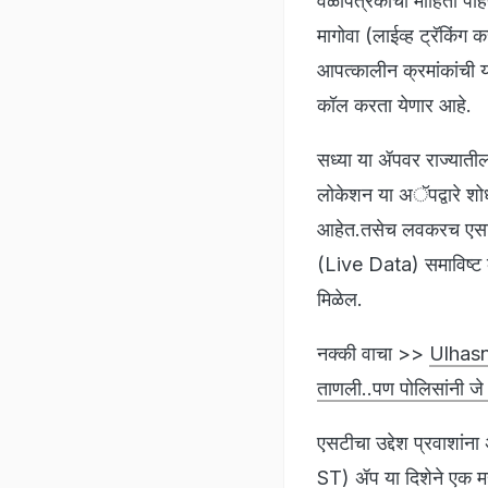
वेळापत्रकाची माहिती पा
मागोवा (लाईव्ह ट्रॅकिंग कर
आपत्कालीन क्रमांकांची 
कॉल करता येणार आहे.
सध्या या ॲपवर राज्याती
लोकेशन या अॅपद्वारे शोध
आहेत.तसेच लवकरच एसटीच
(Live Data) समाविष्ट क
मिळेल.
नक्की वाचा >>
Ulhasna
ताणली..पण पोलिसांनी जे 
एसटीचा उद्देश प्रवाशांन
ST) ॲप या दिशेने एक महत