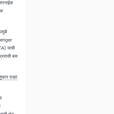
 सरनाईक
शक
मुळे
assenger
TA) याची
 प्रवासी बस
ुफान राडा!
या
ा