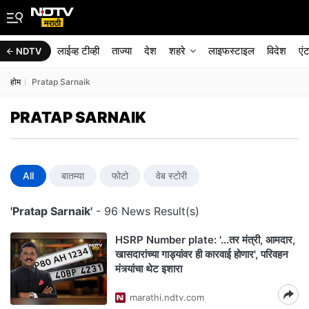
लाईव्ह टीव्ही
ताज्या
देश
शहरे
लाइफस्टाइल
विदेश
एं
NDTV
होम
Pratap Sarnaik
PRATAP SARNAIK
All
बातम्या
फोटो
वेब स्टोरी
'Pratap Sarnaik'
- 96 News Result(s)
HSRP Number plate: '...तर मंत्री, आमदार,
खासदारांच्या गाड्यांवर ही कारवाई होणार', परिवहन
मंत्र्यांचा थेट इशारा
marathi.ndtv.com