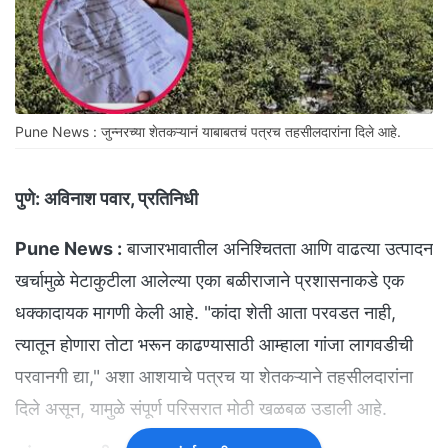
Pune News : जुन्नरच्या शेतकऱ्यानं याबाबतचं पत्रच तहसीलदारांना दिले आहे.
पुणे:
अविनाश पवार, प्रतिनिधी
Pune News :
बाजारभावातील अनिश्चितता आणि वाढत्या उत्पादन
खर्चामुळे मेटाकुटीला आलेल्या एका बळीराजाने प्रशासनाकडे एक
धक्कादायक मागणी केली आहे. "कांदा शेती आता परवडत नाही,
त्यातून होणारा तोटा भरून काढण्यासाठी आम्हाला गांजा लागवडीची
परवानगी द्या," अशा आशयाचे पत्रच या शेतकऱ्याने तहसीलदारांना
दिले असून, यामुळे संपूर्ण परिसरात मोठी खळबळ उडाली आहे.