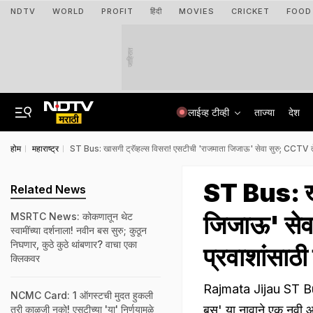
NDTV
WORLD
PROFIT
हिंदी
MOVIES
CRICKET
FOOD
जाहिरात
लाईव्ह टीव्ही
ताज्या
देश
होम
महाराष्ट्र
ST Bus: खासगी ट्रॅव्हल्स विसरा! एसटीची 'राजमाता जिजाऊ' सेवा सुरु; CCTV 
ST Bus: खास
Related News
जिजाऊ' सेव
MSRTC News: कोकणातून थेट
स्वामींच्या दर्शनाला! नवीन बस सुरु; कुठून
निघणार, कुठे कुठे थांबणार? वाचा एका
प्रवाशांसा
क्लिकवर
Rajmata Jijau ST Bus
NCMC Card: 1 ऑगस्टची मुदत हुकली
बस' या नावाने एक नवी 
तरी काळजी नको! एसटीच्या 'या' निर्णयामुळे