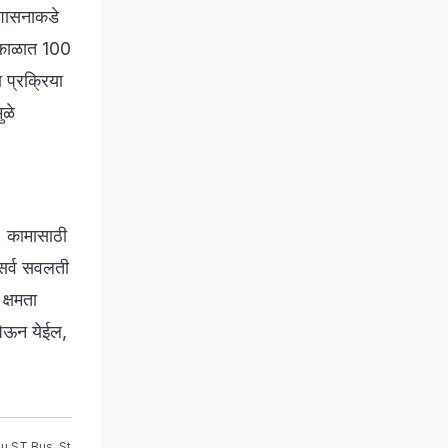
 शासनाकडे
 काळात 100
प्रक्रिया
ुळे
. कामासाठी
 सर्व सवलती
क्षमता
घेऊन येईल,
au ST Bus
,
St