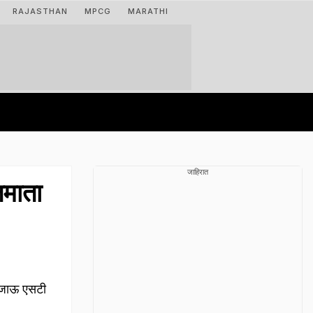
RAJASTHAN
MPCG
MARATHI
जाहिरात
जमाता
िजाऊ एसटी