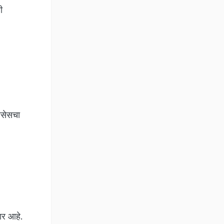
ी
बसेसचा
ार आहे.