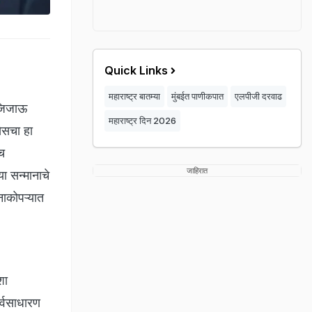
Quick Links
महाराष्ट्र बातम्या
मुंबईत पाणीकपात
एलपीजी दरवाढ
 जिजाऊ
महाराष्ट्र दिन 2026
ेसचा हा
ेच
जाहिरात
या सन्मानाचे
नाकोपऱ्यात
शा
र्वसाधारण