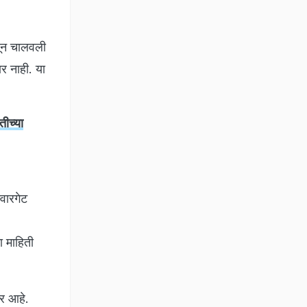
हणून चालवली
र नाही. या
ीच्या
्वारगेट
 माहिती
ार आहे.