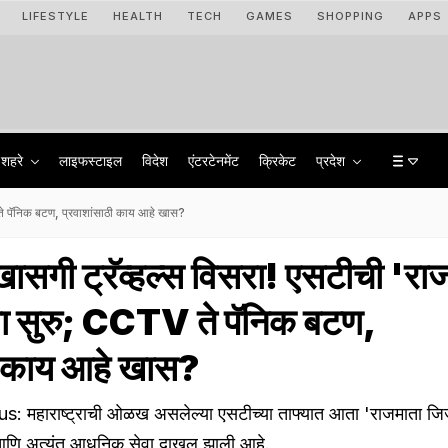
LIFESTYLE
HEALTH
TECH
GAMES
SHOPPING
APPS
शहरे
लाइफस्टाइल
विदेश
एंटरटेनमेंट
क्रिकेट
प्रदेश
ते पॅनिक बटण, प्रवाशांसाठी काय आहे खास?
गी ट्रॅव्हल्स विसरा! एसटीची 'रा
ा सुरु; CCTV ते पॅनिक बटण,
ठी काय आहे खास?
: महाराष्ट्राची ओळख असलेल्या एसटीच्या ताफ्यात आता 'राजमाता ज
आणि अत्यंत आधुनिक सेवा दाखल झाली आहे.