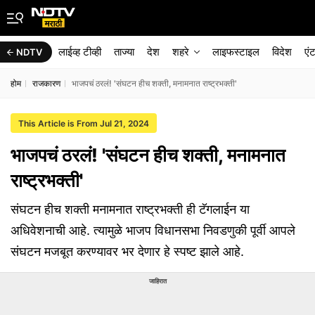
लाईव्ह टीव्ही
ताज्या
देश
शहरे
लाइफस्टाइल
विदेश
एं
NDTV
होम
राजकारण
भाजपचं ठरलं! 'संघटन हीच शक्ती, मनामनात राष्ट्रभक्ती'
This Article is From Jul 21, 2024
भाजपचं ठरलं! 'संघटन हीच शक्ती, मनामनात
राष्ट्रभक्ती'
संघटन हीच शक्ती मनामनात राष्ट्रभक्ती ही टॅगलाईन या
अधिवेशनाची आहे. त्यामुळे भाजप विधानसभा निवडणुकी पूर्वी आपले
संघटन मजबूत करण्यावर भर देणार हे स्पष्ट झाले आहे.
जाहिरात