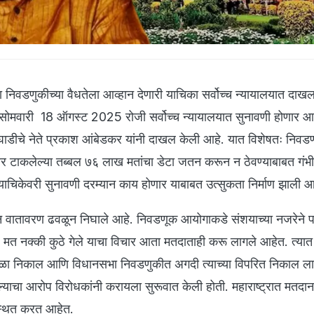
ा निवडणुकीच्या वैधतेला आव्हान देणारी याचिका सर्वोच्च न्यायालयात दाख
सोमवारी 18 ऑगस्ट 2025 रोजी सर्वोच्च न्यायालयात सुनावणी होणार आह
ाडीचे नेते प्रकाश आंबेडकर यांनी दाखल केली आहे. यात विशेषतः निवड
र टाकलेल्या तब्बल ७६ लाख मतांचा डेटा जतन करून न ठेवण्याबाबत गंभी
ा याचिकेवरी सुनावणी दरम्यान काय होणार याबाबत उत्सुकता निर्माण झाली 
न वातावरण ढवळून निघाले आहे. निवडणूक आयोगाकडे संशयाच्या नजरेने प
त नक्की कुठे गेले याचा विचार आता मतदाताही करू लागले आहेत. त्यात म
ा निकाल आणि विधानसभा निवडणुकीत अगदी त्याच्या विपरित निकाल लाग
याचा आरोप विरोधकांनी करायला सुरूवात केली होती. महाराष्ट्रात मतदा
स्थित करत आहेत.