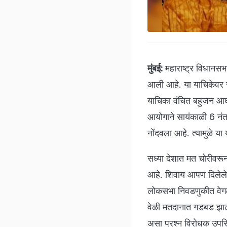
मुंबई:
महाराष्ट्र विधानसभ
आली आहे. या याचिकेवर 
याचिका वंचित बहुजन आघ
आयोगाने सायंकाळी 6 नंत
नोंदवला आहे. त्यामुळे य
सध्या देशात मत चोरीवरू
आहे. शिवाय आपण दिलेले म
लोकसभा निवडणुकीत वेगळ
वेळी मतदानात गडबड झाल्
असा प्रश्न विरोधक उप