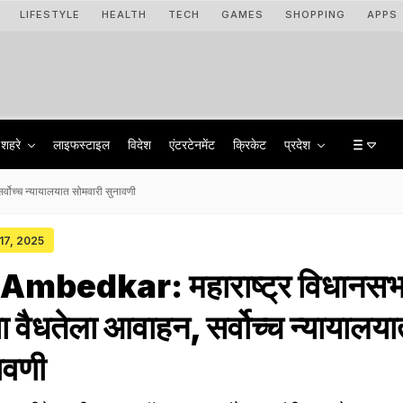
LIFESTYLE
HEALTH
TECH
GAMES
SHOPPING
APPS
शहरे
लाइफस्टाइल
विदेश
एंटरटेनमेंट
क्रिकेट
प्रदेश
ोच्च न्यायालयात सोमवारी सुनावणी
 17, 2025
mbedkar: महाराष्ट्र विधानसभ
ा वैधतेला आवाहन, सर्वोच्च न्यायालया
ावणी