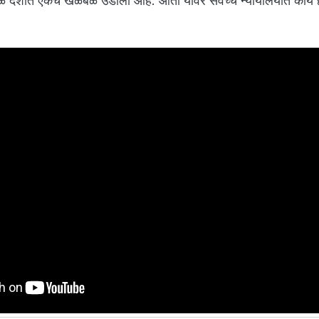
यामुळे देशात एकच खळबळ उडाली आहे. आता यावर सर्वेच्च न्यायालयात काय हो