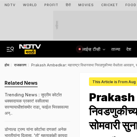
NDTV
WORLD
PROFIT
हिंदी
MOVIES
CRICKET
FOOD
जाहिरात
लाईव्ह टीव्ही
ताज्या
देश
होम
राजकारण
Prakash Ambedkar: महाराष्ट्र विधानसभा निवडणुकीच्या वैधतेला आवाहन, सर्व
This Article is From Aug
Related News
Prakash A
Trending News : सुप्रीम कोर्टात
धक्कादायक प्रकार! वकीलाचा
सरन्यायाधीशांसमोर राडा, फाईल भिरकावल्या
निवडणुकीच्य
अन्..
सोमवारी सुन
डोनाल्ड ट्रम्प यांना कोर्टाचा दणका! अनेक
भारतीयांना दिलासा, 'तो' महत्वकांक्षी कायदा