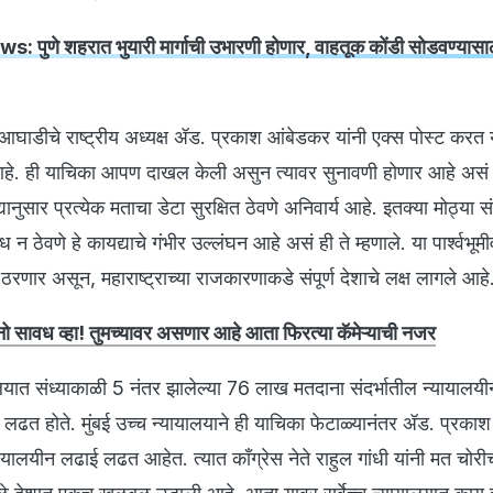
 पुणे शहरात भुयारी मार्गाची उभारणी होणार, वाहतूक कोंडी सोडवण्यासाठ
आघाडीचे राष्ट्रीय अध्यक्ष ॲड. प्रकाश आंबेडकर यांनी एक्स पोस्ट करत 
 आहे. ही याचिका आपण दाखल केली असुन त्यावर सुनावणी होणार आहे असं त
ानुसार प्रत्येक मताचा डेटा सुरक्षित ठेवणे अनिवार्य आहे. इतक्या मोठ्या स
न ठेवणे हे कायद्याचे गंभीर उल्लंघन आहे असं ही ते म्हणाले. या पार्श्वभूमी
ी ठरणार असून, महाराष्ट्राच्या राजकारणाकडे संपूर्ण देशाचे लक्ष लागले आहे
सावध व्हा! तुमच्यावर असणार आहे आता फिरत्या कॅमेऱ्याची नजर
ालयात संध्याकाळी 5 नंतर झालेल्या 76 लाख मतदाना संदर्भातील न्यायालय
लढत होते. मुंबई उच्च न्यायालयाने ही याचिका फेटाळ्यानंतर ॲड. प्रका
्यायालयीन लढाई लढत आहेत. त्यात काँग्रेस नेते राहुल गांधी यांनी मत चोर