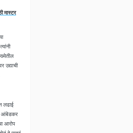
ी मास्टर
या
्यांनी
ंख्येतील
वर उद्याची
.
ीन लढाई
श आंबेडकर
ीचा आरोप