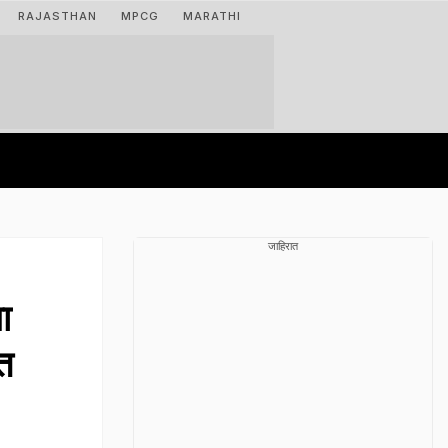
RAJASTHAN
MPCG
MARATHI
जाहिरात
ा
त