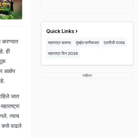
Quick Links
ल करण्यात
महाराष्ट्र बातम्या
मुंबईत पाणीकपात
एलपीजी दरवाढ
े. ही
महाराष्ट्र दिन 2026
णूक
र आक्षेप
जाहिरात
आहे.
ाहिले जात
हाराष्ट्रा
ले. त्याच
न कसे वाढले