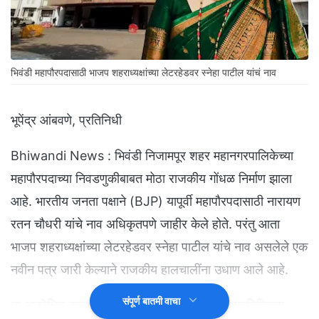
भिवंडी महापौरपदासाठी भाजप शहराध्यक्षांच्या लेटरहेडवर स्नेहा पाटील यांचं नाव
भूपेंद्र आंबवणे, प्रतिनिधी
Bhiwandi News : भिवंडी निजामपूर शहर महानगरपालिकेच्या
महापौरपदाच्या निवडणुकीबाबत मोठा राजकीय गोंधळ निर्माण झाला
आहे. भारतीय जनता पक्षाने (BJP) यापूर्वी महापौरपदासाठी नारायण
रतन चौधरी यांचे नाव अधिकृतपणे जाहीर केले होते. परंतु आता
भाजप शहराध्यक्षांच्या लेटरहेडवर स्नेहा पाटील यांचे नाव असलेले एक
नवीन पत्र जारी केल्याने राजकीय हालचालींना उधाण आले आहे.
संपूर्ण बातमी वाचा
या अनपेक्षित बदलानंतर, नारायण रतन चौधरी यांनी प्रतिक्रिया