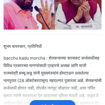
शुभम बायस्कार, प्रतिनिधी
bacchu kadu morcha : शेतकऱ्याच्या सरसकट कर्जमाफीसह
विविध प्रकारच्या मागण्यांसाठी प्रहारचे अध्यक्ष आणि माजी
राज्यमंत्री बच्चू कडू यांनी मुख्यमंत्र्यांचं होमटाऊन असलेल्या
नागपुरात (28 ऑक्टोबरपासून) महाएल्गार पुकारला आहे. शेतकऱ्यांची
कर्जमाफी होणार नाही, तोपर्यंत नागपूर सोडणार नाही, असा गर्भित
इशारा त्यांनी सरकारला देत आक्रमक भूमिका घेतली आहे. कडूंच हे
आंदोलन सुरू असतानाच भाजप आमदाराने त्यांच्यावर खळबळजनक