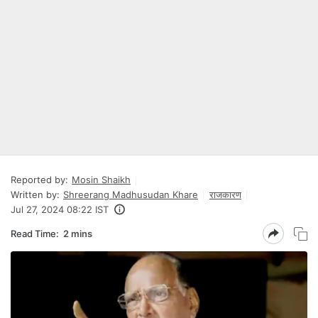
Reported by:
Mosin Shaikh
Written by:
Shreerang Madhusudan Khare
राजकारण
Jul 27, 2024 08:22 IST
Read Time:
2 mins