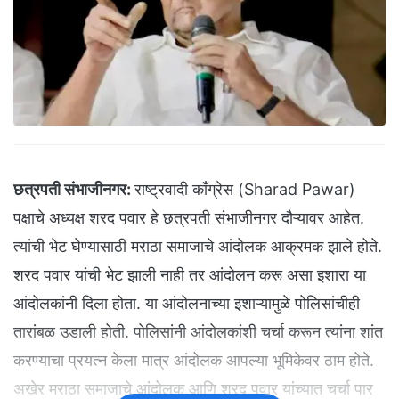
छत्रपती संभाजीनगर:
राष्ट्रवादी काँग्रेस (Sharad Pawar)
पक्षाचे अध्यक्ष शरद पवार हे छत्रपती संभाजीनगर दौऱ्यावर आहेत.
त्यांची भेट घेण्यासाठी मराठा समाजाचे आंदोलक आक्रमक झाले होते.
शरद पवार यांची भेट झाली नाही तर आंदोलन करू असा इशारा या
आंदोलकांनी दिला होता. या आंदोलनाच्या इशाऱ्यामुळे पोलिसांचीही
तारांबळ उडाली होती. पोलिसांनी आंदोलकांशी चर्चा करून त्यांना शांत
करण्याचा प्रयत्न केला मात्र आंदोलक आपल्या भूमिकेवर ठाम होते.
अखेर मराठा समाजाचे आंदोलक आणि शरद पवार यांच्यात चर्चा पार