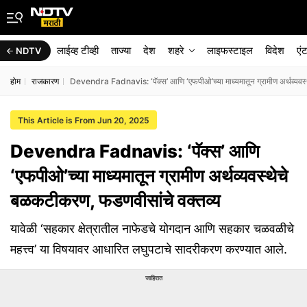
लाईव्ह टीव्ही
ताज्या
देश
शहरे
लाइफस्टाइल
विदेश
एं
NDTV
होम
राजकारण
Devendra Fadnavis: ‘पॅक्स’ आणि ‘एफपीओ’च्या माध्यमातून ग्रामीण अर्थव्यवस
This Article is From Jun 20, 2025
Devendra Fadnavis: ‘पॅक्स’ आणि
‘एफपीओ’च्या माध्यमातून ग्रामीण अर्थव्यवस्थेचे
बळकटीकरण, फडणवीसांचे वक्तव्य
यावेळी ‘सहकार क्षेत्रातील नाफेडचे योगदान आणि सहकार चळवळीचे
महत्त्व’ या विषयावर आधारित लघुपटाचे सादरीकरण करण्यात आले.
जाहिरात