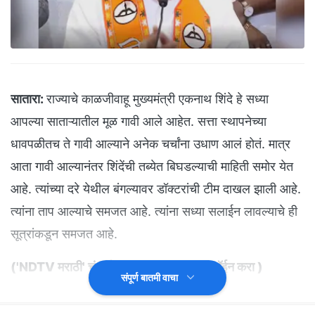
सातारा:
राज्याचे काळजीवाहू मुख्यमंत्री एकनाथ शिंदे हे सध्या
आपल्या साताऱ्यातील मूळ गावी आले आहेत. सत्ता स्थापनेच्या
धावपळीतच ते गावी आल्याने अनेक चर्चांना उधाण आलं होतं. मात्र
आता गावी आल्यानंतर शिंदेंची तब्येत बिघडल्याची माहिती समोर येत
आहे. त्यांच्या दरे येथील बंगल्यावर डॉक्टरांची टीम दाखल झाली आहे.
त्यांना ताप आल्याचे समजत आहे. त्यांना सध्या सलाईन लावल्याचे ही
सूत्रांकडून समजत आहे.
(
'NDTV मराठी' चं अधिकृत व्हॉट्सअ‍ॅप चॅनल जॉईन करा
)
संपूर्ण बातमी वाचा
प्रकृतीच्या कारणास्तव एकनाथ शिंदे आज बाहेर पडले नाहीत. त्यांनी
घरीच आराम करणे पसंत केले. ऐन राजकीय घडामोडींच्या काळातच