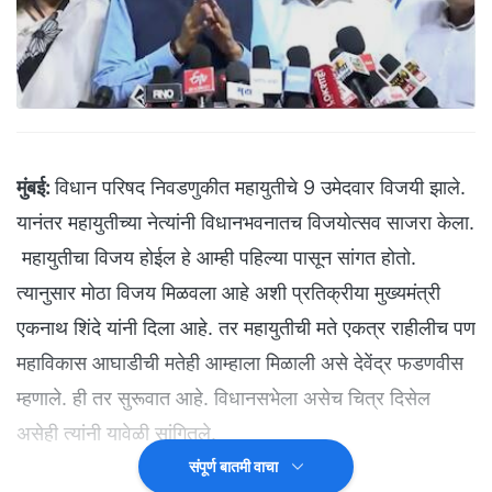
मुंबई:
विधान परिषद निवडणुकीत महायुतीचे 9 उमेदवार विजयी झाले.
यानंतर महायुतीच्या नेत्यांनी विधानभवनातच विजयोत्सव साजरा केला.
महायुतीचा विजय होईल हे आम्ही पहिल्या पासून सांगत होतो.
त्यानुसार मोठा विजय मिळवला आहे अशी प्रतिक्रीया मुख्यमंत्री
एकनाथ शिंदे यांनी दिला आहे. तर महायुतीची मते एकत्र राहीलीच पण
महाविकास आघाडीची मतेही आम्हाला मिळाली असे देवेंद्र फडणवीस
म्हणाले. ही तर सुरूवात आहे. विधानसभेला असेच चित्र दिसेल
असेही त्यांनी यावेळी सांगितले.
संपूर्ण बातमी वाचा
( '
NDTV मराठी' चं अधिकृत व्हॉट्सअ‍ॅप चॅनल जॉईन करा
)