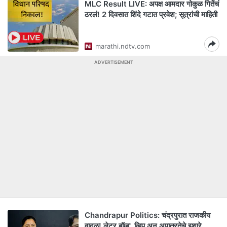
MLC Result LIVE: अपक्ष आमदार गोकुळ गितेंचं
ठरलं! 2 दिवसात शिंदे गटात प्रवेश; सूत्रांची माहिती
marathi.ndtv.com
ADVERTISEMENT
Chandrapur Politics: चंद्रपुरात राजकीय
वादळ! लेटर बॉम्ब', व्हिप अन् अपात्रतेचे इशारे,