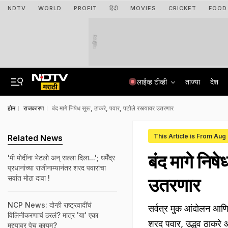
NDTV
WORLD
PROFIT
हिंदी
MOVIES
CRICKET
FOOD
जाहिरात
लाईव्ह टीव्ही
ताज्या
देश
होम
राजकारण
बंद मागे निषेध सुरू, ठाकरे, पवार, पटोले रस्त्यावर उतरणार
This Article is From Aug
Related News
बंद मागे निषे
'मी मोदींना भेटलो अन् सल्ला दिला...'; धर्मेंद्र
प्रधानांच्या राजीनाम्यानंतर शरद पवारांचा
सर्वात मोठा दावा !
उतरणार
NCP News: दोन्ही राष्ट्रवादींचं
सर्वत्र मुक आंदोलन आणि
विलिनीकरणाचं ठरलं? मात्र 'या' एका
शरद पवार, उद्धव ठाकरे 
मुद्द्यावर पेच कायम?