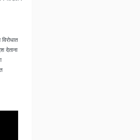
ा विरोधात
ेश देताना
ा
ात