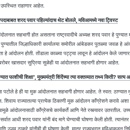
ी उपस्थित राहाणार आहेत.
त्रिपदाबाबत शरद पवार पहिल्यांदाच थेट बोलले, मविआमध्ये नवा ट्विस्ट
आंदोलनात सहभागी होत असताना राष्ट्रवादीचे अध्यक्ष शरद पवार हे पुण्यात 
पुण्यातील जिल्हाधिकारी कार्यालया समोरील आंबेडकर पुतळ्या जवळ हे आ
हे आंदोलन होती. तोंडाला काळ्या पट्ट्या लावून हे आंदोलन केले जाणार
ा बरोबर खासदार सुप्रिया सुळेही या आंदोलनात सहभागी होणार आहेत.
न्यात फाशीची शिक्षा', मुख्यमंत्री शिंदेंच्या त्या वक्तव्यात तथ्य किती? सत्य
 नाना पटोले हे ही या मुक आंदोलनात सहभागी होणार आहेत. ते स्वत: ठाण्यात 
 शिवाय राज्यातल्या प्रत्येक ठिकाणी मुक आंदोलन काँग्रेसने करावे अशा
मुळे आंदोलनासाठी काँग्रेसचे कार्यकर्ते आणि नेते रस्त्यावर उतरतील. उच्
 सर्वात आधी शरद पवार यांनी बंद मागे घेण्याची घोषणा केली होती. त्यानंतर 
े आणि उद्धव ठाकरे यांनीही ही घोषणा केली. मात्र राज्यभरात मविआकडून न