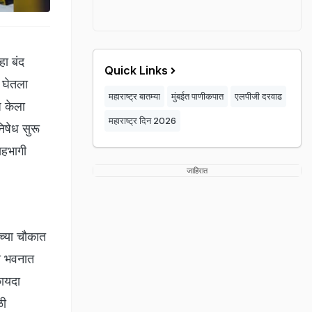
हा बंद
Quick Links
य घेतला
महाराष्ट्र बातम्या
मुंबईत पाणीकपात
एलपीजी दरवाढ
ध केला
महाराष्ट्र दिन 2026
िषेध सुरू
सहभागी
जाहिरात
च्या चौकात
ना भवनात
कायदा
ळी