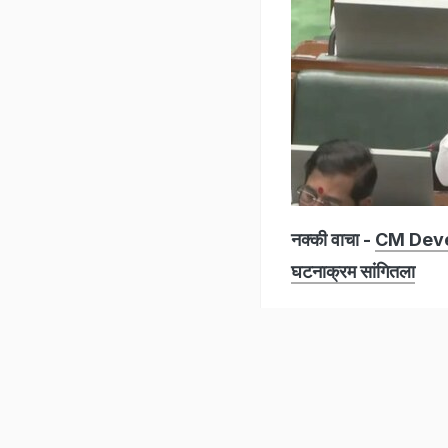
नक्की वाचा -
CM Deven
घटनाक्रम सांगितला
Listen to the
latest songs
, only on
JioSaavn.com
ओबीसी राजकीय आरक्षण आण
मे महिन्यात निकाल लाग
दिसतंय. सूत्रांनी दिले
तयारी करायला वेळ लागण
हमारे बारे में
न्यूज लेटर
विज्ञापन
आर्काइव
एप्स