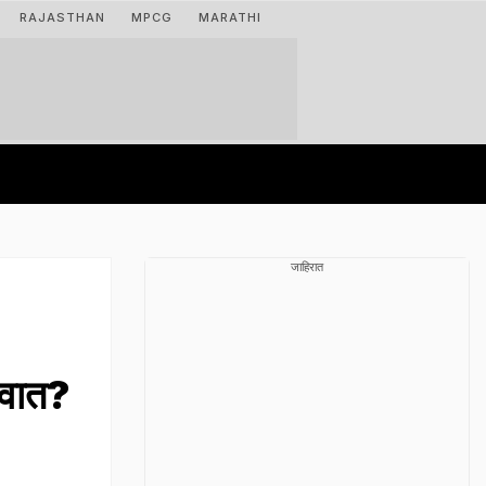
RAJASTHAN
MPCG
MARATHI
जाहिरात
ुवात?