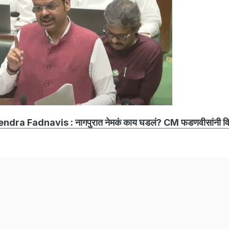
dra Fadnavis : नागपुरात नेमकं काय घडलं? CM फडणवीसांनी व
ि प्रभाग पुनर्रचना बाबतच्या याचिकेवर सर्वोच्च न्यायालयात सुनावणी 
ला तरी देखील महानगर पालिका पावसाळ्याअगोदर होणार नाहीत, असंच
ल्या माहितीनुसार निकाल लागल्यानंतर जवळपास 100 दिवस प्रशासकांना न
ार आहे. कोर्टाने निकाल दिल्यानंतर पालिकेला जवळपास 100 दिवस आढ
करियर
चैनल
ईपीजी सर्विस
डिस्क्लेमर
फीडबैक
इन्वेस्टर्स
निवारण
गोपनीयता नीति