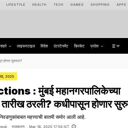
LIFESTYLE
HEALTH
TECH
GAMES
SHOPPING
APPS
शहरे
लाइफस्टाइल
विदेश
एंटरटेनमेंट
क्रिकेट
प्रदेश
न होणार सुरुवात?
 18, 2025
ons : मुंबई महानगरपालिकेच्या
 तारीख ठरली? कधीपासून होणार सुर
 निवडणुकांबाबत महत्त्वाची बातमी समोर आली आहे.
Desk
राजकारण
Mar 18, 2025 17:59 IST