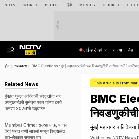
NDTV
WORLD
PROFIT
हिंदी
MOVIES
CRICKET
FOOD
जाहिरात
लाईव्ह टीव्ही
ताज्या
देश
होम
राजकारण
BMC Elections : मुंबई महानगरपालिकेच्या निवडणुकीची तारीख ठरली? कधीपासू
This Article is From Mar
Related News
BMC Electi
मुंबईत घुमला आदिवासी संस्कृतीचा नाद!
उपमुख्यमंत्री सुनेत्रा पवार यांच्या हस्ते
'वनरंग 2026'चे उद्घाटन
निवडणुकीची
Mumbai Crime: सख्खा भाऊ, पक्का
मुंबई महानगर पालिकेच्या
वैरी! घरात गाणी लावली म्हणून विक्रोळीत
बाप-लेकावर सपासप वार
Written by:
NDTV News 