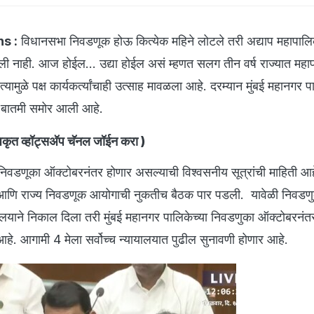
s :
विधानसभा निवडणूक होऊ कित्येक महिने लोटले तरी अद्याप महापाल
ली नाही. आज होईल... उद्या होईल असं म्हणत सलग तीन वर्ष राज्यात महा
यामुळे पक्ष कार्यकर्त्यांचाही उत्साह मावळला आहे. दरम्यान मुंबई महानगर प
ची बातमी समोर आली आहे.
ृत व्हॉट्सअ‍ॅप चॅनल जॉईन करा
)
ा निवडणूका ऑक्टोबरनंतर होणार असल्याची विश्वसनीय सूत्रांची माहिती आ
ी आणि राज्य निवडणूक आयोगाची नुकतीच बैठक पार पडली. यावेळी निवडणुक
यायालयाने निकाल दिला तरी मुंबई महानगर पालिकेच्या निवडणुका ऑक्टोबरनं
हे. आगामी 4 मेला सर्वोच्च न्यायालयात पुढील सुनावणी होणार आहे.