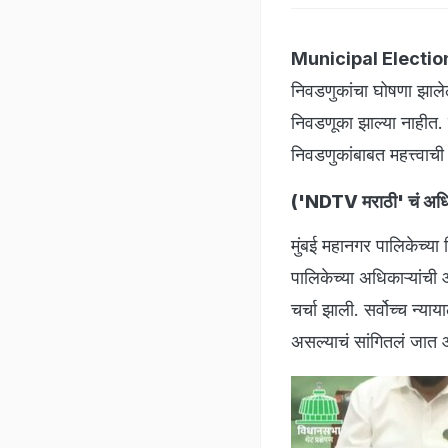
Municipal Election
निवडणुकांचा घोषणा झाले
निवडणूका झाल्या नाहीत. त्
निवडणुकांबाबत महत्त्वा
('NDTV मराठी' चं अधिक
मुंबई महानगर पालिकेच्य
पालिकेच्या अधिकाऱ्यांच
चर्चा झाली. सर्वोच्च न्
असल्याचं सांगितलं जात आ