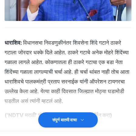
धाराशिव:
विधानसभा निवडणुकीनंतर शिवसेना शिंदे गटाने ठाकरे
गटाला जोरदार धक्के दिले आहेत. ठाकरे गटाचे अनेक मोहरे शिंदेंच्या
गळाला लागले आहेत. कोकणातला ही ठाकरे गटाचा एक बडा नेता
शिंदेंच्या गळाला लागल्याची चर्चा आहे. ही चर्चा थांबत नाही तोच आता
धाराशिवचे पालकमंत्री प्रताप सरनाईक यांनी ऑपरेशन टायगरचा
उल्लेख केला आहे. येत्या काही दिवसात जिल्ह्यात मोठ्या घडामोडी
घडतील असं त्यांनी म्हटलं आहे.
(
'NDTV मराठी' चं अधिकृत व्हॉट्सअ‍ॅप चॅनल जॉईन करा
)
संपूर्ण बातमी वाचा
धाराशिव जिल्ह्यात येत्या काही दिवसात बदल झाला तर विशेष वावगे
वाटायला नको, असे सुचक विधान प्रताप सरनाईक यांनी केले आहे.