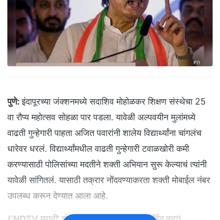
पुणे:
इंदापूरच्या जंक्शनमध्ये सदाशिव मोहोळकर शिक्षण संस्थेचा 25
वा रौप्य महोत्सव सोहळा पार पडला. यावेळी अल्पवयीन मुलांमध्ये
वाढती गुन्हेगारी पाहता अजित पवारांनी शालेय विद्यार्थ्यांना चांगलंच
धारेवर धरलं. विद्यार्थ्यांमधील वाढती गुन्हेगारी टवाळखोरी कमी
करण्यासाठी पोलिसांच्या मदतीने शक्ती अभियान सुरू केल्याचं त्यांनी
यावेळी सांगितलं. यासाठी तक्रार नोंदवण्याकरता शक्ती मोबाईल नंबर
उपलब्ध करून देण्यात आला आहे.
(
'NDTV मराठी' चं अधिकृत व्हॉट्सअ‍ॅप चॅनल जॉईन करा
)