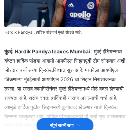
Hardik Pandya : हार्दिक पांडयानं मुंबई सोडले आहे.
मुंबई:
Hardik Pandya leaves Mumbai :
मुंबई इंडियन्सचा
कॅप्टन हार्दिक पांड्या आगामी आयपीएल सिझनपूर्वी टीम सोडणार अशी
जोरदार चर्चा सध्या क्रिकेटविश्वात सुरु आहे. पाचवेळा आयपीएल
जिंकणाऱ्या मुंबईसाठी आयपीएल 2026 चा सिझन निराशाजनक
ठरला. या खराब कामगिरीनंतर मुंबई इंडियन्समध्ये मोठे बदल होण्याची
शक्यता आहे. तसंच स्वत: हार्दिकही नाराज असल्याची चर्चा आहे.
त्यामुळे हार्दिक पुढील सिझनमध्ये कुणाकडं खेळणार याची क्रिकेट
फॅन्सना उत्सुकता आहे. हार्दिक पांड्याबद्दलची ही चर्चा सुरु असतानाच
त्यानं मुंबई सोडल्याचं उघड झालं आहे.
संपूर्ण बातमी वाचा