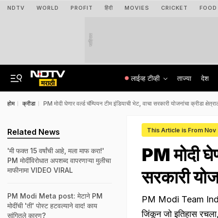
NDTV
WORLD
PROFIT
हिंदी
MOVIES
CRICKET
FOOD
जाहिरात
लाईव्ह टीव्ही
ताज्या
देश
होम
क्रीडा
PM मोदी घेणार वर्ल्ड चॅम्पियन टीम इंडियाची भेट, वाचा सरकारी योजनांचा क्रीडा क्षेत
This Article is From Nov
Related News
PM मोदी घेणा
'मी फक्त 15 वर्षांची आहे, मला माफ करा!'
PM मोदींविरोधात अपशब्द वापरणाऱ्या मुलीचा
माफीनामा VIDEO VIRAL
सरकारी योजन
PM Modi Meta post: मेटाने PM
PM Modi Team India 
मोदींची 'ती' पोस्ट हटवल्याने वाद! काय
जिंकून जो इतिहास रचला, त
सांगितले कारण?