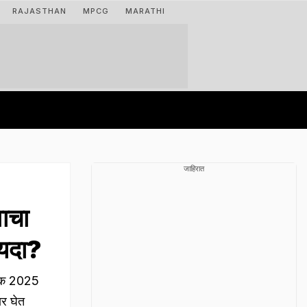
RAJASTHAN
MPCG
MARATHI
जाहिरात
वाचा
ायदा?
चषक 2025
ार घेत