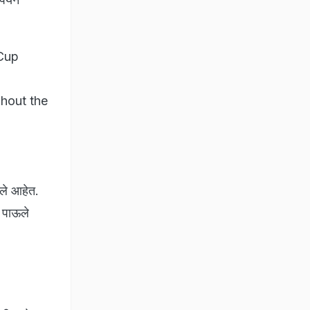
 Cup
hout the
झाले आहेत.
ण पाऊले