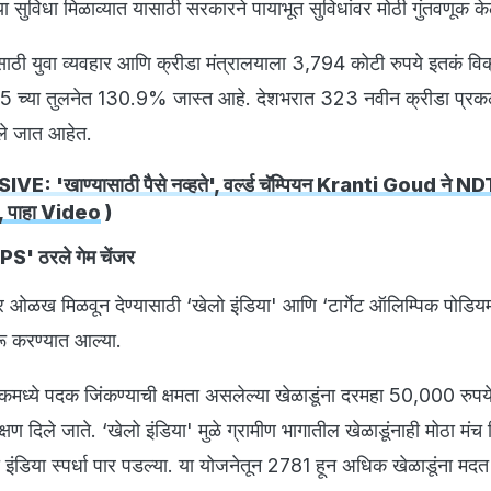
या सुविधा मिळाव्यात यासाठी सरकारने पायाभूत सुविधांवर मोठी गुंतवणूक क
ठी युवा व्यवहार आणि क्रीडा मंत्रालयाला 3,794 कोटी रुपये इतकं विक
15 च्या तुलनेत 130.9% जास्त आहे. देशभरात 323 नवीन क्रीडा प्रकल्
ले जात आहेत.
E: 'खाण्यासाठी पैसे नव्हते', वर्ल्ड चॅम्पियन Kranti Goud ने N
णी, पाहा Video
)
PS' ठरले गेम चेंजर
रावर ओळख मिळवून देण्यासाठी ‘खेलो इंडिया' आणि ‘टार्गेट ऑलिम्पिक पोडिय
 करण्यात आल्या.
्ये पदक जिंकण्याची क्षमता असलेल्या खेळाडूंना दरमहा 50,000 रुपये 
्षण दिले जाते. ‘खेलो इंडिया' मुळे ग्रामीण भागातील खेळाडूंनाही मोठा मंच
लो इंडिया स्पर्धा पार पडल्या. या योजनेतून 2781 हून अधिक खेळाडूंना मद