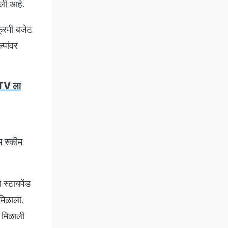
ेली आहे.
्रमी बजेट
पांवर
DTV ला
म स्कीम
स्टायपेंड
 मिळाला.
त मिळाली