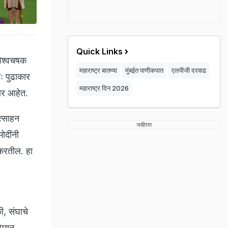
Quick Links
विश्वचषक
महाराष्ट्र बातम्या
मुंबईत पाणीकपात
एलपीजी दरवाढ
ः पुढाकार
महाराष्ट्र दिन 2026
णार आहेत.
त्साहन
जाहिरात
ोदींनी
न करतील. हा
ी, संघाचे
्पियन