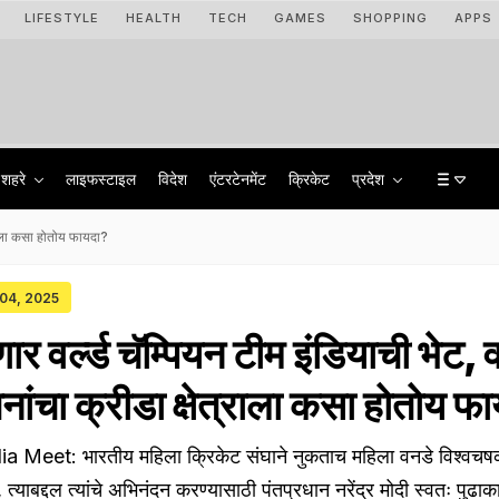
LIFESTYLE
HEALTH
TECH
GAMES
SHOPPING
APPS
शहरे
लाइफस्टाइल
विदेश
एंटरटेनमेंट
क्रिकेट
प्रदेश
्राला कसा होतोय फायदा?
 04, 2025
र वर्ल्ड चॅम्पियन टीम इंडियाची भेट, 
ांचा क्रीडा क्षेत्राला कसा होतोय फ
Meet: भारतीय महिला क्रिकेट संघाने नुकताच महिला वनडे विश्व
्याबद्दल त्यांचे अभिनंदन करण्यासाठी पंतप्रधान नरेंद्र मोदी स्वतः पुढाक