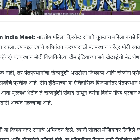
 India Meet:
भारतीय महिला क्रिकेट संघाने नुकताच महिला वनडे 
चला, त्याबद्दल त्यांचे अभिनंदन करण्यासाठी पंतप्रधान नरेंद्र मोदी स्वत
्हेंबर) पंतप्रधान मोदी विश्वविजेत्या टीम इंडियाच्या सर्व खेळाडूंची भेट घे
 नाही, तर पंतप्रधानांचा खेळाडूंशी असलेला जिव्हाळा आणि खेळांना प्रो
ंधिलकीचे प्रतीक आहे. टीम इंडियाच्या या ऐतिहासिक विजयानंतर पंतप्रधान म
, आता प्रत्यक्ष भेटीत ते खेळाडूंशी संवाद साधून त्यांना विशेष गौरव प्रदा
ासाठी अत्यंत महत्त्वाचा आहे.
ांनी या विजयानंतर संघाचे अभिनंदन केले. त्यांनी सोशल मीडियावर लिहिले क
श्वास आणि टीमवर्कने परिपूर्ण होते. हा ऐतिहासिक विजय भावी पिढीतील चॅम