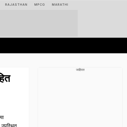
RAJASTHAN
MPCG
MARATHI
जाहिरात
हित
या
) उपस्थित