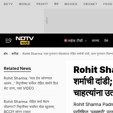
NDTV
WORLD
PROFIT
हिंदी
MOVIES
CRICKET
FOOD
जाहिरात
लाईव्ह टीव्ही
ताज्या
देश
होम
क्रीडा
Rohit Sharma: पद्म पुरस्कार सोहळ्याला रोहित शर्माची दांडी; आता पुरस्कार मिळणार
Rohit Shar
Related News
शर्माची दांड
Rohit Sharma: 'मला हेच सांगण्यात
आलंय...' निवृत्तीच्या चर्चेवर रोहित शर्माने दिलं
थेट उत्तर, पाहा VIDEO
चाहत्यांना उ
Rohit Sharma: रोहित शर्मा मैदान
Rohit Sharma Padma 
सोडणार? निवृत्तीच्या चर्चांवर मोठा खुलासा;
प्रतिष्ठित 'पद्मश्री' प
BCCIने सांगून टाकलं