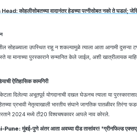
Head: कोहलीसोबतच्या वादानंतर हेडच्या पत्नीसोबत नको ते घडलं; जेसि
ान
्यातील सोहळ्याला उपस्थित राहू न शकल्यामुळे त्याला आता आगामी दुसऱ्या टप
 हस्ते या मानाच्या पुरस्काराने सन्मानित केले जाईल, अशी खात्रीलायक माह
इंडियाची ऐतिहासिक कामगिरी
रिकेटला दिलेल्या अभूतपूर्व योगदानाची दखल घेऊनच त्याला या पुरस्कारासा
ितच्या प्रभावी नेतृत्वाखाली भारतीय संघाने जागतिक पातळीवर तिरंगा 
 भारताने 2024 मध्ये टी20 विश्वचषकावर आपले नाव कोरले.
ne: मुंबई-पुणे अंतर आता अवघ्या दीड तासांवर! 'ग्रीनफिल्ड एक्सप्