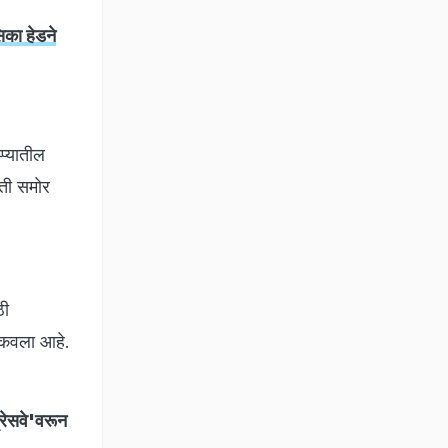
का हेडने
्प्यातील
िती समोर
ठी
फडकवला आहे.
रेसवे'वरून