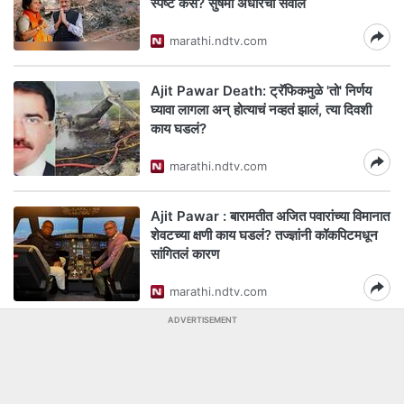
स्पष्ट कसं? सुषमा अंधारेंचा सवाल
marathi.ndtv.com
Ajit Pawar Death: ट्रॅफिकमुळे 'तो' निर्णय
घ्यावा लागला अन् होत्याचं नव्हतं झालं, त्या दिवशी
काय घडलं?
marathi.ndtv.com
Ajit Pawar : बारामतीत अजित पवारांच्या विमानात
शेवटच्या क्षणी काय घडलं? तज्ज्ञांनी कॉकपिटमधून
सांगितलं कारण
marathi.ndtv.com
ADVERTISEMENT