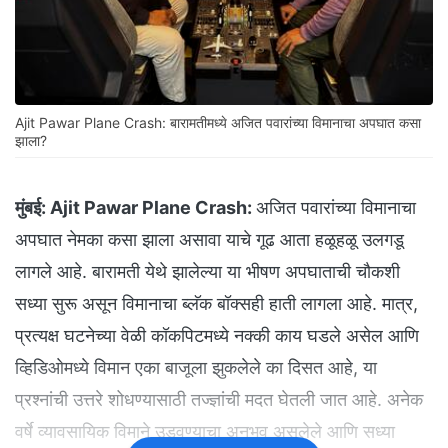
Ajit Pawar Plane Crash: बारामतीमध्ये अजित पवारांच्या विमानाचा अपघात कसा
झाला?
मुंबई:
Ajit Pawar Plane Crash:
अजित पवारांच्या विमानाचा
अपघात नेमका कसा झाला असावा याचे गूढ आता हळूहळू उलगडू
लागले आहे. बारामती येथे झालेल्या या भीषण अपघाताची चौकशी
सध्या सुरू असून विमानाचा ब्लॅक बॉक्सही हाती लागला आहे. मात्र,
प्रत्यक्ष घटनेच्या वेळी कॉकपिटमध्ये नक्की काय घडले असेल आणि
व्हिडिओमध्ये विमान एका बाजूला झुकलेले का दिसत आहे, या
प्रश्नांची उत्तरे शोधण्यासाठी तज्ज्ञांची मदत घेतली जात आहे. अनेक
वर्षे व्यावसायिक विमाने उडवण्याचा अनुभव असलेले आणि सध्या