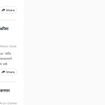
Share
! अजित
V News Desk
r: मशीद
्यायालयाने
ंच आहे.
Share
S करणार
 Arun Danke