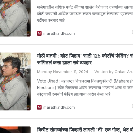
मालेगावतील नाशिक मर्चंट बँकेच्या शाखेत बेराेजगार तरुणांच्या खात्
काेटी रुपयांची आर्थिक उलाढाल करून फसवणूक केल्याच्या प्रकर
एटीएस करणार आहे.
marathi.ndtv.com
मोठी बातमी : व्होट जिहाद' साठी 125 कोटींचं फंडिंग? सो
सांगितलं कसा झाला सर्व व्यवहार
Monday November 11, 2024
Written by Onkar Ar
Vote Jihad : महाराष्ट्र विधानसभा निवडणुकीसाठी (Maharas
Elections) व्होट जिहादचा आरोप करणाऱ्या भाजपानं आता या काम
कोट्यवधी रुपयांचं फंडिग झाल्याचा आरोप केला आहे
marathi.ndtv.com
किरीट सोमय्यांच्या जिव्हारी लागली 'ती' एक गोष्ट, थेट ब