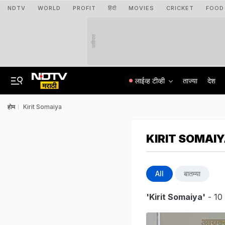
NDTV
WORLD
PROFIT
हिंदी
MOVIES
CRICKET
FOOD
जाहिरात
लाईव्ह टीव्ही
ताज्या
देश
होम
Kirit Somaiya
KIRIT SOMAI
All
बातम्या
'Kirit Somaiya'
- 10