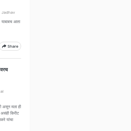
l Jadhav
े? याबाबच आता
Share
ावरच
al
ची असून मला ही
, असंही किरीट
ाकरे यांचा