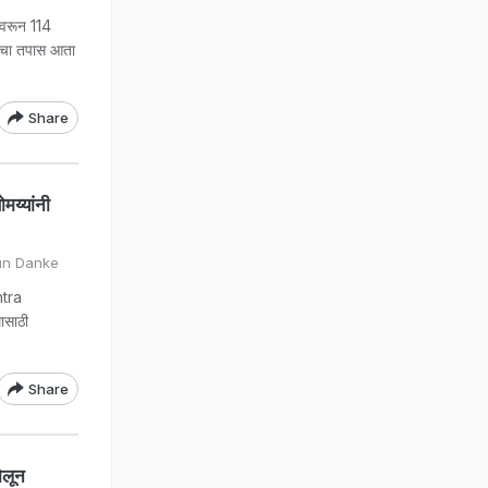
यावरून 114
णाचा तपास आता
Share
मय्यांनी
un Danke
htra
ासाठी
Share
ोलून