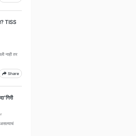
ील? TISS
लली नाही तर
Share
दा'गिरी
v
 असल्याचं