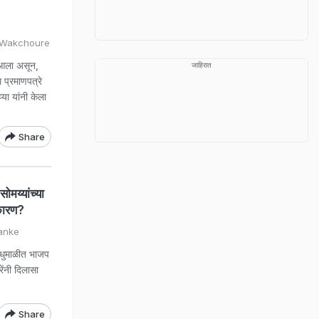
l Wakchoure
 आला असून,
जाहिरात
प्रमाणपत्रे
ा यांनी केला
Share
य्यांच्या
 कारण?
anke
धुमाळीत भाजप
ेंनी दिलासा
Share