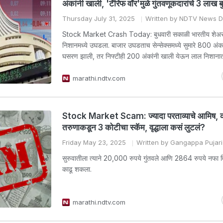
अंकांनी खाली, 'टॅरिफ वॉर'मुळे गुंतवणूकदारांचे 3 लाख ब
Thursday July 31, 2025
Written by NDTV News 
Stock Market Crash Today: बुधवारी सकाळी भारतीय शेअर
निशानमध्ये उघडला. बाजार उघडताच सेन्सेक्समध्ये सुमारे 800 अंका
घसरण झाली, तर निफ्टीही 200 अंकांनी खाली येऊन लाल निशानात
marathi.ndtv.com
Stock Market Scam: ज्यादा परताव्याचे आमिष, क
तरुणाकडून 3 कोटीचा स्कॅम, वृद्धाला कसं लुटलं?
Friday May 23, 2025
Written by Gangappa Pujari
सुरुवातीला त्याने 20,000 रुपये गुंतवले आणि 2864 रुपये नफा 
काढू शकला.
marathi.ndtv.com