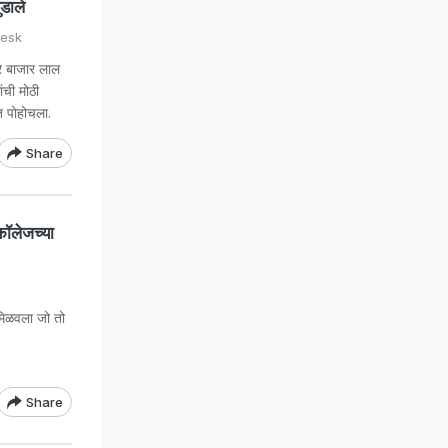
ुडाले
Desk
 बाजार लाल
ंची मोठी
 पोहोचला.
Share
ॉलेजच्या
मिळवला जो तो
Share