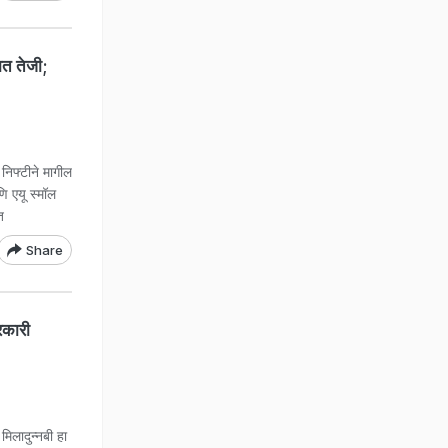
त तेजी;
िफ्टीने मागील
 एयू स्मॉल
त
Share
कारी
लादुन्नबी हा