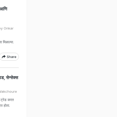
 आणि
by Onkar
 मिळाल्या.
Share
 सेन्सेक्स
l Wakchoure
र ट्रेड करत
रत होता.