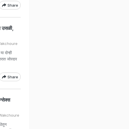
Share
त उसळी,
 Wakchoure
 दोन्ही
जारात जोरदार
Share
सेक्स
l Wakchoure
ेतून