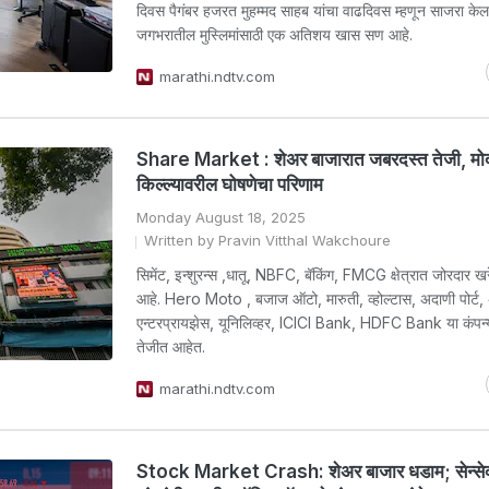
दिवस पैगंबर हजरत मुहम्मद साहब यांचा वाढदिवस म्हणून साजरा केल
जगभरातील मुस्लिमांसाठी एक अतिशय खास सण आहे.
marathi.ndtv.com
Share Market : शेअर बाजारात जबरदस्त तेजी, मोदी
किल्ल्यावरील घोषणेचा परिणाम
Monday August 18, 2025
Written by Pravin Vitthal Wakchoure
सिमेंट, इन्शुरन्स ,धातू, NBFC, बॅकिंग, FMCG क्षेत्रात जोरदार खर
आहे. Hero Moto , बजाज ऑटो, मारुती, व्होल्टास, अदाणी पोर्ट,
एन्टरप्रायझेस, यूनिलिव्हर, ICICI Bank, HDFC Bank या कंपन्य
तेजीत आहेत.
marathi.ndtv.com
Stock Market Crash: शेअर बाजार धडाम; सेन्से