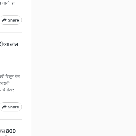
ा जातो. हा
Share
ंच्या लाल
ेदी दिसून येत
 अदाणी
ांचे शेअर
Share
क्स 800