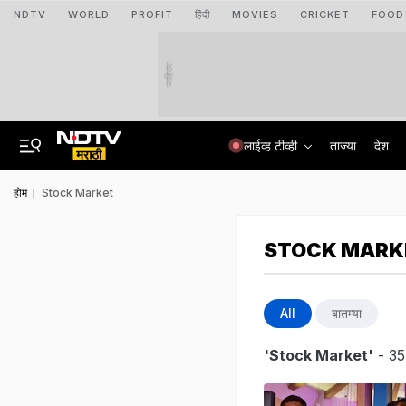
NDTV
WORLD
PROFIT
हिंदी
MOVIES
CRICKET
FOOD
जाहिरात
लाईव्ह टीव्ही
ताज्या
देश
होम
Stock Market
STOCK MARK
All
बातम्या
'Stock Market'
- 35