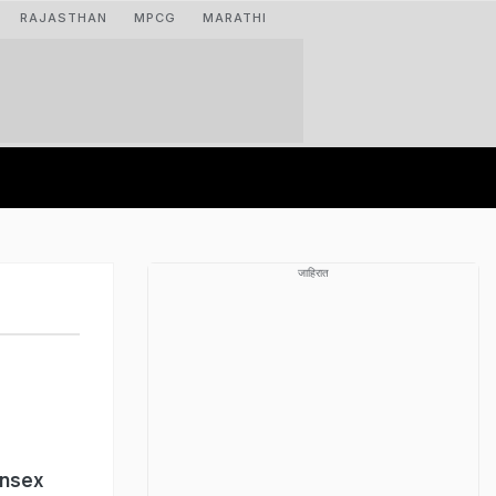
RAJASTHAN
MPCG
MARATHI
जाहिरात
Sensex