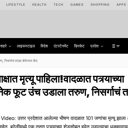
LIFESTYLE
HEALTH
TECH
GAMES
SHOPPING
APPS
शहरे
लाइफस्टाइल
विदेश
एंटरटेनमेंट
क्रिकेट
प्रदेश
 निसर्गाचं तांडव कॅमेऱ्यात कैद
ात मृत्यू पाहिला!वादळात पत्र्याच्या
क फूट उंच उडाला तरुण, निसर्गाचं त
ideo: उत्तर प्रदेशात आलेल्या भीषण वादळात 101 जणांचा मृत्यू झाला
. बरेलीमध्ये एक तरुण पत्र्याच्या शेडसोबत हवेत उडाल्याचा धक्कादा