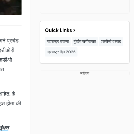
Quick Links
ाने प्रचंड
महाराष्ट्र बातम्या
मुंबईत पाणीकपात
एलपीजी दरवाढ
हिडीओही
महाराष्ट्र दिन 2026
्हिडीओ
ेत
जाहिरात
आहेत. हे
हत होता की
इंधन