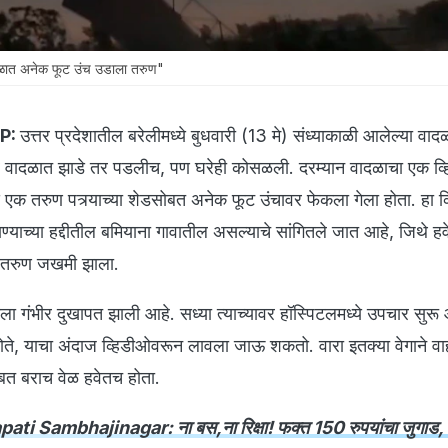
ळात अनेक फूट उंच उडाला तरुण"
UP:
उत्तर प्रदेशातील बरेलीमध्ये बुधवारी (13 मे) संध्याकाळी आलेल्या वादळ
र वादळात झाडे तर पडलीच, पण घरेही कोसळली. दरम्यान वादळाचा एक व्
 एक तरुण पत्र्याच्या शेडसोबत अनेक फूट उंचावर फेकला गेला होता. हा व
ाण्याच्या हद्दीतील बमियाना गावातील असल्याचे सांगितले जात आहे, जिथे हव
चा तरुण जखमी झाला.
ला गंभीर दुखापत झाली आहे. सध्या त्याच्यावर हॉस्पिटलमध्ये उपचार सुरू 
े, याचा अंदाज व्हिडीओवरून लावला जाऊ शकतो. वारा इतक्या वेगाने वा
सोबत बराच वेळ हवेतच होता.
ti Sambhajinagar: ना बस,ना रिक्षा! फक्त 150 रुपयांचा जुगाड, 