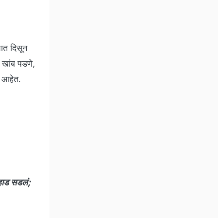
शात दिसून
 खांब पडणे,
े आहेत.
हाड सडलं;