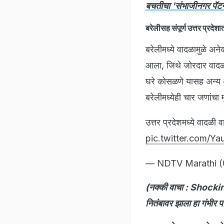
बचतीचा 'संभाजीनगर पॅटर
बरेलीसह संपूर्ण उत्तर प्रदेशा
बरेलीमध्ये वादळामुळे अन
आला, जिथे जोरदार वादळ आ
घरे कोसळणे यासह अन्य अप
बरेलीमध्येही चार जणांचा म
उत्तर प्रदेशमध्ये वादळी 
pic.twitter.com/Y
— NDTV Marathi 
(नक्की वाचा : Shocking
नितंबावर झाला हा गंभीर 