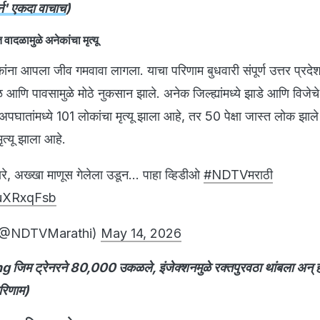
्न' एकदा वाचाच
)
त वादळामुळे अनेकांचा मृत्यू
ेकांना आपला जीव गमवावा लागला. याचा परिणाम बुधवारी संपूर्ण उत्तर प्रदे
णि पावसामुळे मोठे नुकसान झाले. अनेक जिल्ह्यांमध्ये झाडे आणि विजेचे
घातांमध्ये 101 लोकांचा मृत्यू झाला आहे, तर 50 पेक्षा जास्त लोक झाल
ृत्यू झाला आहे.
वारे, अख्खा माणूस गेलेला उडून... पाहा व्हिडीओ
#NDTVमराठी
auXRxqFsb
(@NDTVMarathi)
May 14, 2026
 जिम ट्रेनरने 80,000 उकळले, इंजेक्शनमुळे रक्तपुरवठा थांबला अन् 
परिणाम)