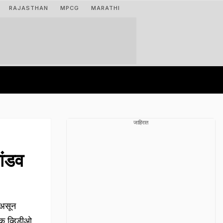
RAJASTHAN
MPCG
MARATHI
जाहिरात
ांडव
 असून
यक व्हिडीओ