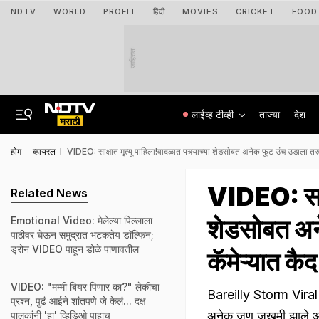
NDTV
WORLD
PROFIT
हिंदी
MOVIES
CRICKET
FOOD
जाहिरात
लाईव्ह टीव्ही
ताज्या
देश
होम
व्हायरल
VIDEO: साक्षात मृत्यू पाहिला!वादळात पत्र्याच्या शेडसोबत अनेक फूट उंच उडाला तरुण,
VIDEO: साक्ष
Related News
शेडसोबत अने
Emotional Video: मेलेल्या पिल्लाला
पाठीवर घेऊन समुद्रात भटकतेय डॉल्फिन;
ड्रोन VIDEO पाहून डोळे पाणावतील
कॅमेऱ्यात कैद
VIDEO: "मम्मी बियर पिणार का?" लेकीचा
Bareilly Storm Viral V
प्रश्न, पुढं आईने शांतपणे जे केलं... दक्ष
अनेक जण जखमी झाले आहेत
पालकांनी 'हा' व्हिडिओ पाहाच