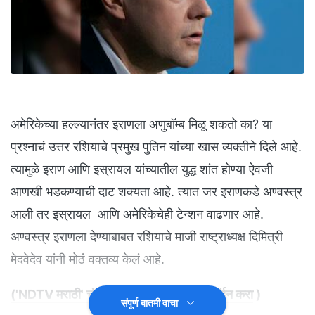
अमेरिकेच्या हल्ल्यानंतर इराणला अणुबॉम्ब मिळू शकतो का? या
प्रश्नाचं उत्तर रशियाचे प्रमुख पुतिन यांच्या खास व्यक्तीने दिले आहे.
त्यामुळे इराण आणि इस्रायल यांच्यातील युद्ध शांत होण्या ऐवजी
आणखी भडकण्याची दाट शक्यता आहे. त्यात जर इराणकडे अण्वस्त्र
आली तर इस्रायल आणि अमेरिकेचेही टेन्शन वाढणार आहे.
अण्वस्त्र इराणला देण्याबाबत रशियाचे माजी राष्ट्राध्यक्ष दिमित्री
मेदवेदेव यांनी मोठं वक्तव्य केलं आहे.
('NDTV मराठी' चं अधिकृत व्हॉट्सअ‍ॅप चॅनल जॉईन करा
)
संपूर्ण बातमी वाचा