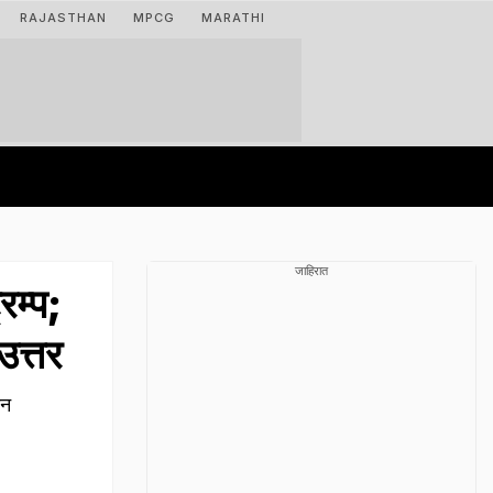
RAJASTHAN
MPCG
MARATHI
जाहिरात
रम्प;
उत्तर
ून