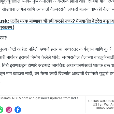
 समुद्रधुनीतील धमक्यांमुळे अमेरिका आक्रमक झाली आहे. रूबियो यांनी स्पष
ा सोडवावा लागेल आणि त्यासाठी वेळप्रसंगी लष्करी बळाचा वापरही केल
k: एलॉन मस्क यांच्यावर चीनची करडी नजर? मेजवानीत वेट्रेस बनून व
ण प्रकरण
)
ारण?
न मुख्य गोष्टी आहेत: पहिली म्हणजे इराणचा अण्वस्त्र कार्यक्रम आणि दुसरी 
ापारी मार्गावर इराणने निर्माण केलेले धोके. जगभरातील तेलाच्या वाहतुकीसाठी 
 आहे. तिथे इराणकडून होणारे अडथळे जागतिक अर्थव्यवस्थेसाठी घातक ठरू
ेतून मार्ग काढला नाही, तर येत्या काही दिवसांत आखाती देशांमध्ये युद्धाचे ढ
.
 Marathi.NDTV.com and get
news
updates from
India
US Iran War
,
US I
US Iran War A
Trump
,
Marc