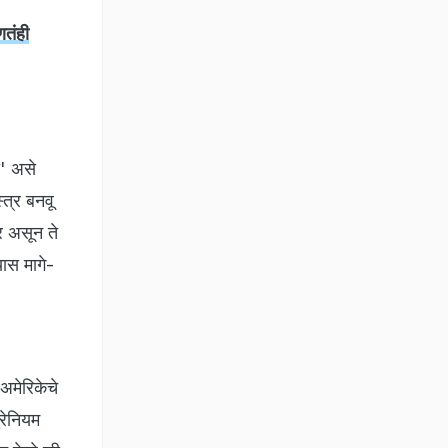
णतंही
ी' असे
्त्र बनवू
ीर असून ते
यास मागे-
 अमेरिकेचे
रेनियम