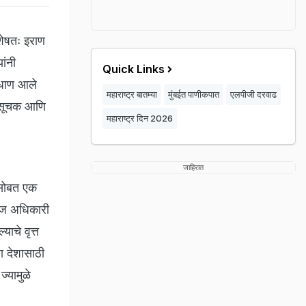
शेषतः इराण
ांनी
Quick Links
 उधाण आले
महाराष्ट्र बातम्या
मुंबईत पाणीकपात
एलपीजी दरवाढ
ंत सूचक आणि
महाराष्ट्र दिन 2026
जाहिरात
ांसोबत एक
ग्गज अधिकारी
ाचे वृत्त
या देशासाठी
ज्यामुळे