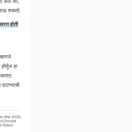
्ट केले की,
ा जाऊ शकतो.
ावरत होती
म्हणजे
होर्मुज हा
 शकतात.
ग दाटण्याची
ran War 2026
,
nd Donald
o Rubio