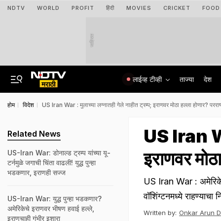
NDTV
WORLD
PROFIT
हिंदी
MOVIES
CRICKET
FOOD
जाहिरात
लाईव्ह टीव्ही
ताज्या
देश
होम
विदेश
US Iran War : मुलाच्या लग्नातही गेले नाहीत ट्रम्प; इराणवर मोठा हल्ला होणार? परराष्ट्रम
US Iran War
Related News
इराणवर मोठा ह
US-Iran War: डोनाल्ड ट्रम्प यांच्या यू-
टर्नमुळे जगाची चिंता वाढली! युद्ध पुन्हा
भडकणार, इराणही सज्ज
US Iran War : अमेरिकेचे र
वॉशिंग्टनमध्ये राहण्याचा न
US-Iran War: युद्ध पुन्हा भडकणार?
अमेरिकेचे इराणवर भीषण हवाई हल्ले,
Written by:
Onkar Arun 
इराणचाही गंभीर इशारा