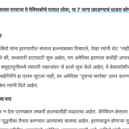
ातवा दरवाजा ते मेक्सिकोचे पाताल लोक; या 7 जागा उघडण्याचं धाडस को
ा?
रूबियो यांना इराणवरील संभाव्य हल्ल्याबाबत विचारले, तेव्हा त्यांनी थेट 'नाह
णाले की, सध्यातरी वाटाघाटी सुरू आहेत, पण अमेरिका इराणला कधीही अण्वस
ज समुद्रधुनीमध्ये व्यापारी जहाजांवर जे हल्ले सुरू केले आहेत, ते बेकायदेश
्देगिरीने हा प्रश्न सुटला नाही, तर अमेरिका 'दुसऱ्या मार्गाचा' वापर करण्
केत त्यांनी दिले आहेत.
चा वाद
र न देता प्रत्यक्षात लष्करी हालचालीही वाढवल्या आहेत. कॅरेबियन क्षेत्रात
ुद्धनौका तैनात करण्यात आल्याच्या बातम्या आहेत. इराणकडून होणाऱ्या यु