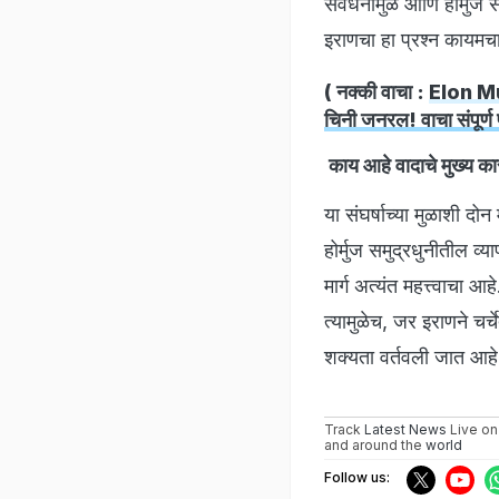
संवर्धनामुळे आणि होर्मुज
इराणचा हा प्रश्न कायमच
( नक्की वाचा :
Elon Mus
चिनी जनरल! वाचा संपूर्
काय आहे वादाचे मुख्य क
या संघर्षाच्या मुळाशी दो
होर्मुज समुद्रधुनीतील व्य
मार्ग अत्यंत महत्त्वाचा
त्यामुळेच, जर इराणने चर्च
शक्यता वर्तवली जात आहे
Track
Latest News
Live on
and around the
world
Follow us: