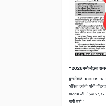
"2026मध्ये मोठ्या राजक
दुसरीकडे podcastbabaof
अंकित त्यांनी यांनी पॉड
वाटतंय की मोठ्या पदावर
खरी ठरो."