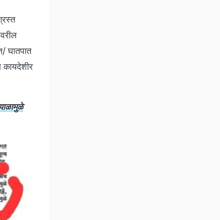
्रस्त
दावरील
घात/ घातपात
ना कायदेशीर
ाळामुळे