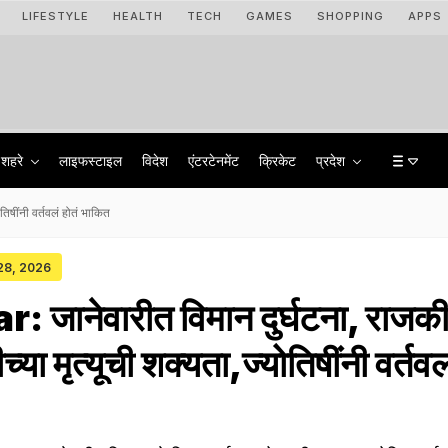
LIFESTYLE
HEALTH
TECH
GAMES
SHOPPING
APPS
शहरे
लाइफस्टाइल
विदेश
एंटरटेनमेंट
क्रिकेट
प्रदेश
तिषींनी वर्तवलं होतं भाकित
 28, 2026
 जानेवारीत विमान दुर्घटना, राजक
ीच्या मृत्यूची शक्यता,ज्योतिषींनी वर्तवल