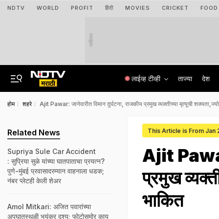
NDTV
WORLD
PROFIT
हिंदी
MOVIES
CRICKET
FOOD
जाहिरात
लाईव्ह टीव्ही
ताज्या
देश
होम
शहरे
Ajit Pawar: जानेवारीत विमान दुर्घटना, राजकीय प्रमुख व्यक्तीच्या मृत्यूची शक्यता,ज्यो
This Article is From Jan
Related News
Ajit Pawar:
Supriya Sule Car Accident
: सुप्रिया सुळे यांच्या घातपाताचा प्रयत्न?
पुणे-मुंबई प्रवासादरम्यान वाहनाला धडक;
प्रमुख व्यक्त
नंबर प्लेटही केली शेअर
भाकित
Amol Mitkari: अजित पवारांच्या
अपघातस्थळी भयंकर दृश्य; फोटोसमोर काय