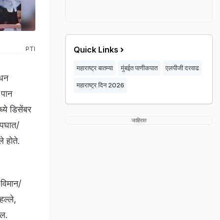
Quick Links
PTI
महाराष्ट्र बातम्या
मुंबईत पाणीकपात
एलपीजी दरवाढ
िधन
महाराष्ट्र दिन 2026
 पान
ये डिसेंबर
जाहिरात
अपघात/
े होते.
 विमान/
हल्ले,
हील.