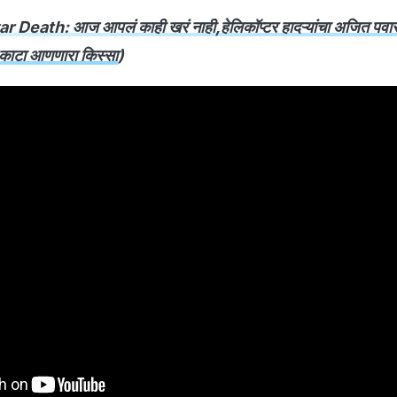
 Death: आज आपलं काही खरं नाही,हेलिकॉप्टर हादऱ्यांचा अजित पवारा
र काटा आणणारा किस्सा
)