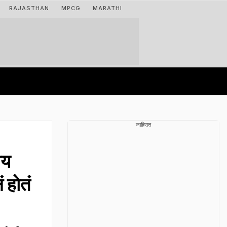
RAJASTHAN
MPCG
MARATHI
जाहिरात
ीय
ं होतं