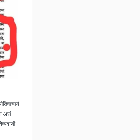
तिषाचार्य
ला असं
िष्यवाणी