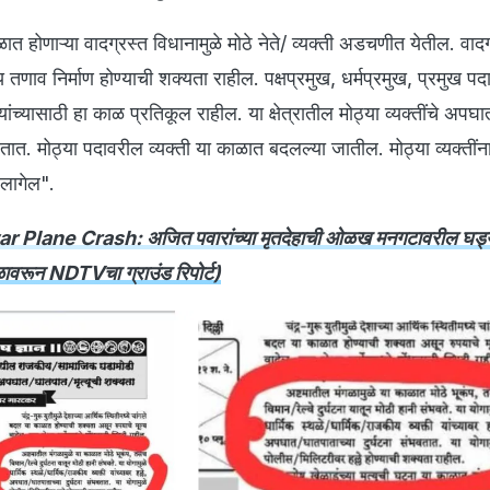
ात होणाऱ्या वादग्रस्त विधानामुळे मोठे नेते/ व्यक्ती अडचणीत येतील. वादग
ीय तणाव निर्माण होण्याची शक्यता राहील. पक्षप्रमुख, धर्मप्रमुख, प्रमुख प
्री यांच्यासाठी हा काळ प्रतिकूल राहील. या क्षेत्रातील मोठ्या व्यक्तींचे अप
भवतात. मोठ्या पदावरील व्यक्ती या काळात बदलल्या जातील. मोठ्या व्यक्तीं
लागेल".
r Plane Crash: अजित पवारांच्या मृतदेहाची ओळख मनगटावरील घड्य
ळावरून NDTVचा ग्राउंड रिपोर्ट)