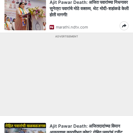
Ajit Pawar Death: अजित पवारांच्या निधनावर
सुनेत्रा पवारांचे मोठे वक्तव्य, थेट मोदी-शहांकडे केली
होती मागणी!
marathi.ndtv.com
ADVERTISEMENT
Ajit Pawar Death: अजितदादांच्या विमान
अपघाताचा कारणीभूत कोण? रोहित पवारांचं ट्वीट