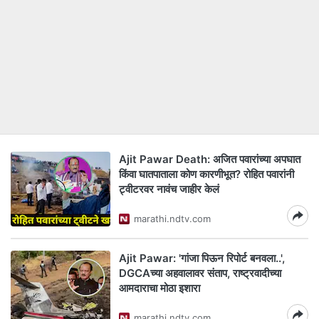
Ajit Pawar Death: अजित पवारांच्या अपघात
किंवा घातपाताला कोण कारणीभूत? रोहित पवारांनी
ट्वीटरवर नावंच जाहीर केलं
marathi.ndtv.com
Ajit Pawar: 'गांजा पिऊन रिपोर्ट बनवला..',
DGCAच्या अहवालावर संताप, राष्ट्रवादीच्या
आमदाराचा मोठा इशारा
marathi.ndtv.com