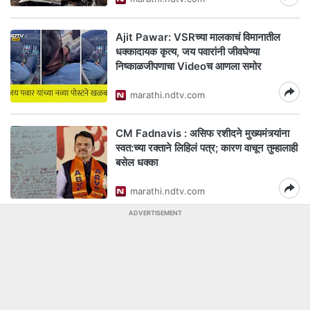
Ajit Pawar: VSRच्या मालकाचं विमानातील
धक्कादायक कृत्य, जय पवारांनी जीवघेण्या
निष्काळजीपणाचा Videoच आणला समोर
marathi.ndtv.com
CM Fadnavis : असिफ रशीदने मुख्यमंत्र्यांना
स्वत:च्या रक्ताने लिहिलं पत्र; कारण वाचून तुम्हालाही
बसेल धक्का
marathi.ndtv.com
ADVERTISEMENT