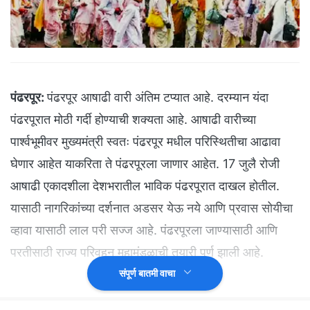
पंढरपूर:
पंढरपूर आषाढी वारी अंतिम टप्यात आहे. दरम्यान यंदा
पंढरपूरात मोठी गर्दी होण्याची शक्यता आहे. आषाढी वारीच्या
पार्श्वभूमीवर मुख्यमंत्री स्वतः पंढरपूर मधील परिस्थितीचा आढावा
घेणार आहेत याकरिता ते पंढरपूरला जाणार आहेत. 17 जुलै रोजी
आषाढी एकादशीला देशभरातील भाविक पंढरपूरात दाखल होतील.
यासाठी नागरिकांच्या दर्शनात अडसर येऊ नये आणि प्रवास सोयीचा
व्हावा यासाठी लाल परी सज्ज आहे. पंढरपूरला जाण्यासाठी आणि
परतीसाठी राज्य परिवहन महामंडळाची तयारी पूर्ण झाली आहे.
संपूर्ण बातमी वाचा
थेट पंढरपुरहून गाड्या...
कोणत्याही गावातून किमान ४० किंवा त्यापेक्षा जास्त भाविकांनी